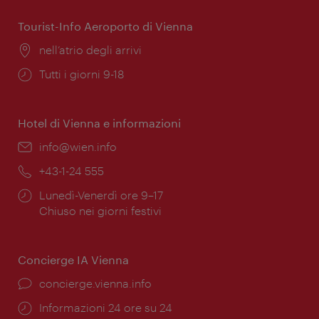
apertura:
Tourist-Info Aeroporto di Vienna
Posizione:
nell’atrio degli arrivi
Orari
Tutti i giorni 9-18
di
apertura:
Hotel di Vienna e informazioni
Email:
info@wien.info
Telefono:
+43-1-24 555
Orari
Lunedì-Venerdì ore 9–17
di
Chiuso nei giorni festivi
apertura:
Concierge IA Vienna
Ort:
concierge.vienna.info
Öffnungszeiten:
Informazioni 24 ore su 24