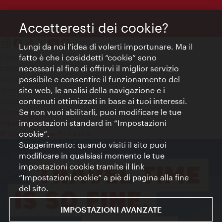
Accetteresti dei cookie?
Lungi da noi l’idea di volerti importunare. Ma il
fatto è che i cosiddetti “cookie” sono
Contatti
necessari al fine di offrirvi il miglior servizio
Colophon
possibile e consentire il funzionamento del
Dichiarazione sulla protezione dei dati
sito web, le analisi della navigazione e i
Terms of Use
contenuti ottimizzati in base ai tuoi interessi.
Accessibilità
Se non vuoi abilitarli, puoi modificare le tue
Contatto stampa
impostazioni standard in “Impostazioni
Impostazioni cookie
cookie”.
© Copyright WienTourismus
Suggerimento: quando visiti il sito puoi
modificare in qualsiasi momento le tue
impostazioni cookie tramite il link
“Impostazioni cookie” a piè di pagina alla fine
del sito.
IMPOSTAZIONI AVANZATE