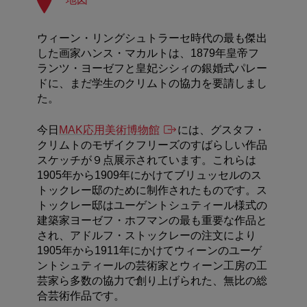
ウィーン・リングシュトラーセ時代の最も傑出
した画家ハンス・マカルトは、1879年皇帝フ
ランツ・ヨーゼフと皇妃シシィの銀婚式パレー
ドに、まだ学生のクリムトの協力を要請しまし
た。
今日
MAK応用美術博物館
には、グスタフ・
クリムトのモザイクフリーズのすばらしい作品
スケッチが９点展示されています。これらは
1905年から1909年にかけてブリュッセルのス
トックレー邸のために制作されたものです。ス
トックレー邸はユーゲントシュティール様式の
建築家ヨーゼフ・ホフマンの最も重要な作品と
され、アドルフ・ストックレーの注文により
1905年から1911年にかけてウィーンのユーゲ
ントシュティールの芸術家とウィーン工房の工
芸家ら多数の協力で創り上げられた、無比の総
合芸術作品です。