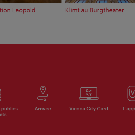
ction Leopold
Klimt au Burgtheater
 publics
Arrivée
Vienna City Card
L'appl
ets