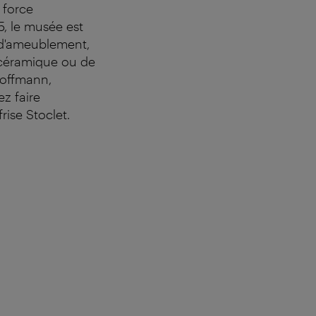
 force
5, le musée est
 d'ameublement,
e céramique ou de
 Hoffmann,
z faire
rise Stoclet.