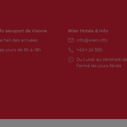
nfo aéroport de Vienne
Wien Hotels & Info
e hall des arrivées
E-
info@wien.info
mail:
res
es jours de 9h à 18h
Téléphone:
+43-1-24 555
rture:
Horaires
Du Lundi au Vendredi de
d'ouverture:
Fermé les jours fériés