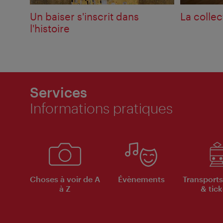
Un baiser s'inscrit dans
La colle
l'histoire
Services
Informations pratiques
Choses à voir de A
Évènements
Transports
à Z
& tick