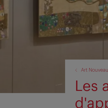
retour
Art Nouvea
à:
Les 
d'ap