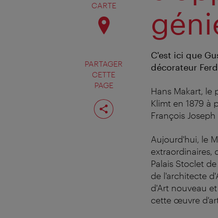
CARTE
géni
C'est ici que G
PARTAGER
décorateur Ferd
CETTE
PAGE
Hans Makart, le p
Partager
Klimt en 1879 à 
cette
François Joseph e
page
Aujourd'hui, le
extraordinaires,
Palais Stoclet d
de l'architecte 
d'Art nouveau et
cette œuvre d'a