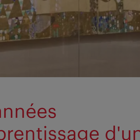
u
années
prentissage d'u