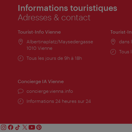
Informations touristiques
Adresses & contact
Tourist-Info Vienne
Tourist-I
Lieu:
Albertinaplatz/Maysedergasse
Lieu:
dans l
1010 Vienne
Horai
Tous l
Horaires
Tous les jours de 9h à 18h
d'ouve
d'ouverture:
Concierge IA Vienne
Ort:
concierge.vienna.info
Öffnungszeiten:
Informations 24 heures sur 24