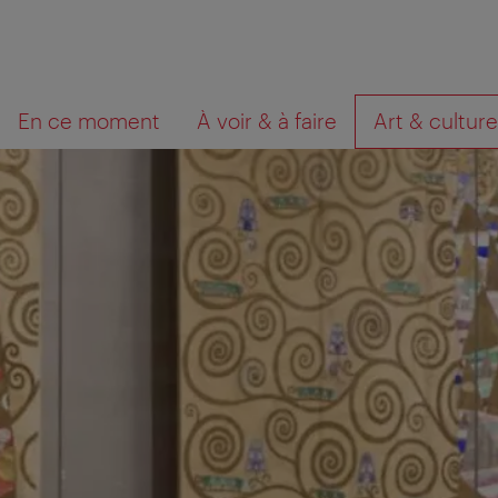
Navigation
Contenu
Que
En ce moment
À voir & à faire
Art & culture
cherchez-
vous?