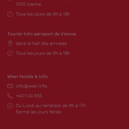
1010 Vienne
Horaires
Tous les jours de 9h à 18h
d'ouverture:
Tourist-Info aéroport de Vienne
Lieu:
dans le hall des arrivées
Horaires
Tous les jours de 9h à 18h
d'ouverture:
Wien Hotels & Info
E-
info@wien.info
mail:
Téléphone:
+43-1-24 555
Horaires
Du Lundi au Vendredi de 9h à 17h
d'ouverture:
Fermé les jours fériés