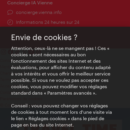
Concierge IA Vienne
Ort:
concierge.vienna.info
Öffnungszeiten:
Informations 24 heures sur 24
Envie de cookies ?
Attention, ceux-là ne se mangent pas ! Ces «
cookies » sont nécessaires au bon
Contact
fonctionnement des sites Internet et des
Mentions obligatoires
évaluations, pour afficher du contenu adapté
Charte sur le respect de la vie privée
à vos intérêts et vous offrir le meilleur service
Terms of Use
possible. Si vous ne voulez pas accepter ces
Accessibilité
cookies, vous pouvez modifier vos réglages
Contact presse
standard dans « Paramètres avancés ».
Paramètres de cookies
© Copyright WienTourismus
Conseil : vous pouvez changer vos réglages
de cookies à tout moment lors d'une visite via
le lien « Réglages cookies » dans le pied de
page en bas du site Internet.