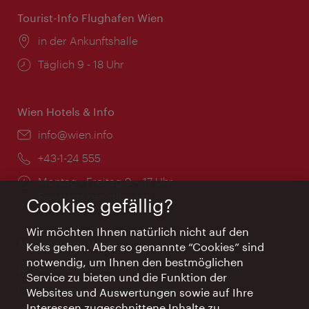
Tourist-Info Flughafen Wien
Ort:
in der Ankunftshalle
Öffnungszeiten:
Täglich 9 - 18 Uhr
Wien Hotels & Info
Email:
info@wien.info
Telefon:
+43-1-24 555
Öffnungszeiten:
Montag - Freitag 9 – 17 Uhr
Feiertags geschlossen
Cookies gefällig?
Wir möchten Ihnen natürlich nicht auf den
AI Concierge Wien
Keks gehen. Aber so genannte “Cookies” sind
notwendig, um Ihnen den bestmöglichen
Ort:
concierge.wien.info
Service zu bieten und die Funktion der
Öffnungszeiten:
Informationen rund um die Uhr
Websites und Auswertungen sowie auf Ihre
Interessen zugeschnittene Inhalte zu