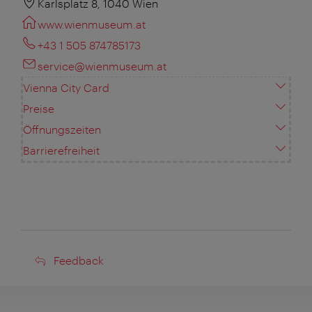
Karlsplatz 8, 1040 Wien
www.wienmuseum.at
+43 1 505 874785173
service@wienmuseum.at
Vienna City Card
Preise
Öffnungszeiten
Barrierefreiheit
Feedback
Feedback