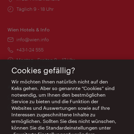
Öffnungszeiten:
Täglich 9 - 18 Uhr
Wien Hotels & Info
Email:
info@wien.info
Telefon:
+43-1-24 555
Öffnungszeiten:
Montag - Freitag 9 – 17 Uhr
Feiertags geschlossen
Cookies gefällig?
Wir möchten Ihnen natürlich nicht auf den
AI Concierge Wien
Keks gehen. Aber so genannte “Cookies” sind
notwendig, um Ihnen den bestmöglichen
Ort:
concierge.wien.info
Service zu bieten und die Funktion der
Öffnungszeiten:
Informationen rund um die Uhr
Websites und Auswertungen sowie auf Ihre
Interessen zugeschnittene Inhalte zu
ermöglichen. Sollten Sie dies nicht wünschen,
können Sie die Standardeinstellungen unter