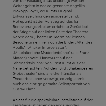
von der Feststiege aus besichtigt werden.
Weiter geht’s in das so genannte Angelika
Prokopp Foyer, wo Klimts Original-
Entwurfszeichnungen ausgestellt sind.
Höhepunkt ist der Aufstieg auf das für
Renovierungsarbeiten errichtete Gerüst bei
der Stiege auf der linken Seite des Theaters.
Neben dem „Theater in Taormina“ können
Besucher:innen hier noch die Bilder „Altar des
Apollo“, „Antiker Improvisator“,
„Mittelalterliche Mysterienbühne“ (alle Franz
Matsch) sowie „Hanswurst auf der
Jahrmarktsbühne“ von Ernst Klimt aus der
Nähe betrachten.
Auf dem Bild „Shakespeares
Globetheater” sind alle drei Künstler als
Theaterbesucher verewigt, es zeigt somit
auch das einzige gemalte Selbstportrait von
Gustav Klimt.
Anlass für die spektakuläre Installation auf der
Feststiege ist neben den andauernden