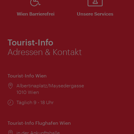
Wien Barrierefrei
Unsere Services
Tourist-Info
Adressen & Kontakt
Tourist-Info Wien
Ort:
Albertinaplatz/Maysedergasse
1010 Wien
Öffnungszeiten:
Täglich 9 - 18 Uhr
Tourist-Info Flughafen Wien
Ort:
in der Ankunftshalle