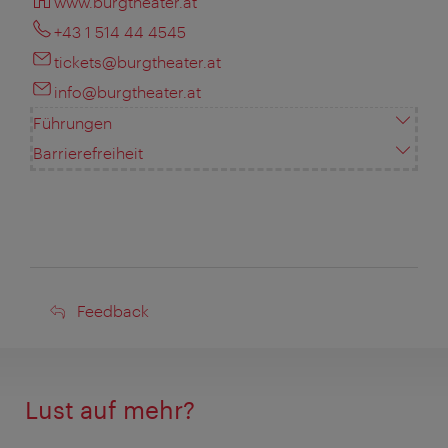
www.burgtheater.at
+43 1 514 44 4545
tickets@burgtheater.at
info@burgtheater.at
Führungen
Barrierefreiheit
Feedback
Feedback
Lust auf mehr?