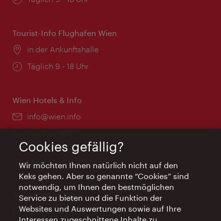
Tourist-Info Flughafen Wien
Ort:
in der Ankunftshalle
Öffnungszeiten:
Täglich 9 - 18 Uhr
Wien Hotels & Info
Email:
info@wien.info
Telefon:
+43-1-24 555
Cookies gefällig?
Öffnungszeiten:
Montag - Freitag 9 – 17 Uhr
Feiertags geschlossen
Wir möchten Ihnen natürlich nicht auf den
Keks gehen. Aber so genannte “Cookies” sind
notwendig, um Ihnen den bestmöglichen
AI Concierge Wien
Service zu bieten und die Funktion der
Websites und Auswertungen sowie auf Ihre
Ort:
concierge.wien.info
Interessen zugeschnittene Inhalte zu