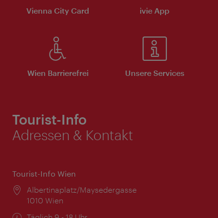
Vienna City Card
ivie App
Wien Barrierefrei
Unsere Services
Tourist-Info
Adressen & Kontakt
Tourist-Info Wien
Ort:
Albertinaplatz/Maysedergasse
1010 Wien
Öffnungszeiten:
Täglich 9 - 18 Uhr