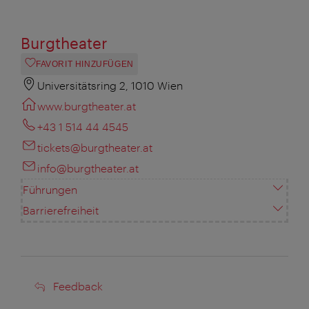
Burgtheater
FAVORIT HINZUFÜGEN
Universitätsring 2, 1010 Wien
www.burgtheater.at
+43 1 514 44 4545
tickets@burgtheater.at
info@burgtheater.at
Führungen
Barrierefreiheit
Feedback
Feedback