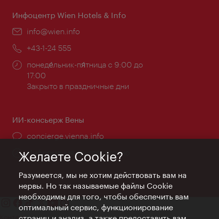
Инфоцентр Wien Hotels & Info
Эл.
info@wien.info
почта:
Телефон:
+43-1-24 555
Часы
понеде́льник-пя́тница с 9:00 до
работы:
17:00
Закрыто в праздничные дни
ИИ-консьерж Вены
concierge.vienna.info
Информация круглосуточно
Желаете Cookie?
Разумеется, мы не хотим действовать вам на
нервы. Но так называемые файлы Cookie
необходимы для того, чтобы обеспечить вам
оптимальный сервис, функционирование
Контакт
страниц и анализ, а также предоставить вам