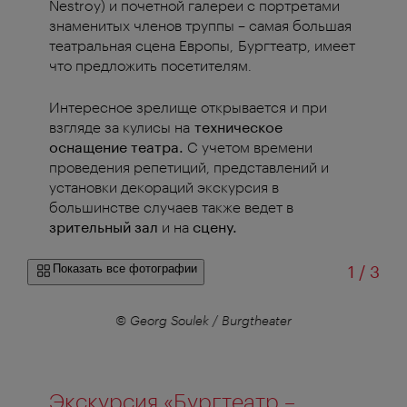
Nestroy) и почетной галереи с портретами
знаменитых членов труппы – самая большая
театральная сцена Европы, Бургтеатр, имеет
что предложить посетителям.
Интересное зрелище открывается и при
взгляде за кулисы на
техническое
оснащение театра.
С учетом времени
проведения репетиций, представлений и
установки декораций экскурсия в
большинстве случаев также ведет в
зрительный зал
и на
сцену.
из
Показать все фотографии
1
/
3
er
© Georg Soulek / Burgtheater
Экскурсия «Бургтеатр –