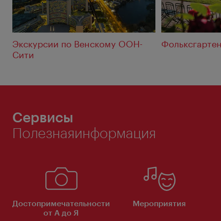
Экскурсии по Венскому ООН-
Фольксгарте
Сити
Сервисы
Полезнаяинформация
Достопримечательности
Мероприятия
от А до Я