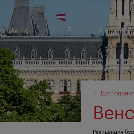
назад
Достоприме
к:
Венс
Резиденция бур