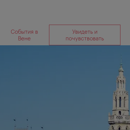
К
К
События в
Увидеть и
навигации
содержанию
Что
Вене
почувствовать
вы
ищете?