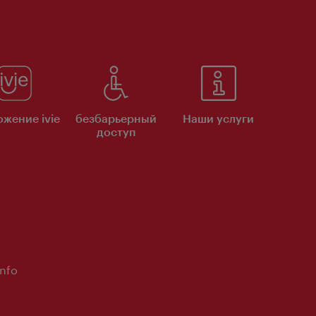
жение ivie
безбарьерный
Наши услуги
доступ
Info