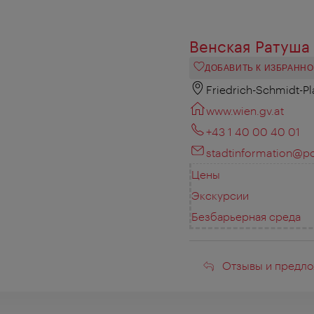
Венская Ратуша 
ДОБАВИТЬ К ИЗБРАНН
Friedrich-Schmidt-Pl
www.wien.gv.at
+43 1 40 00 40 01
stadtinformation@po
Цены
Экскурсии
Безбарьерная среда
Отзывы
Отзывы и предло
и