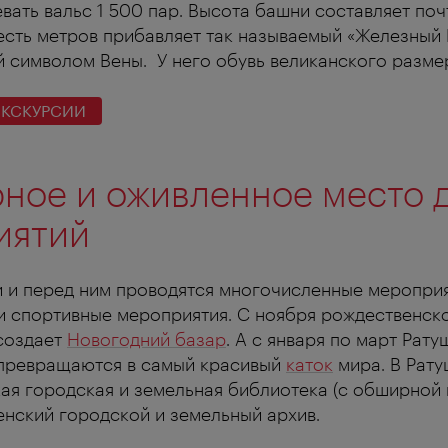
вать вальс 1 500 пар. Высота башни составляет поч
сть метров прибавляет так называемый «Железный 
й символом Вены. У него обувь великанского размер
ЭКСКУРСИИ
ное и оживленное место 
иятий
и и перед ним проводятся многочисленные мероприя
и спортивные мероприятия. С ноября рождественск
создает
Новогодний базар
. А с января по март Рат
 превращаются в самый красивый
каток
мира. В Рату
кая городская и земельная библиотека (с обширной
венский городской и земельный архив.