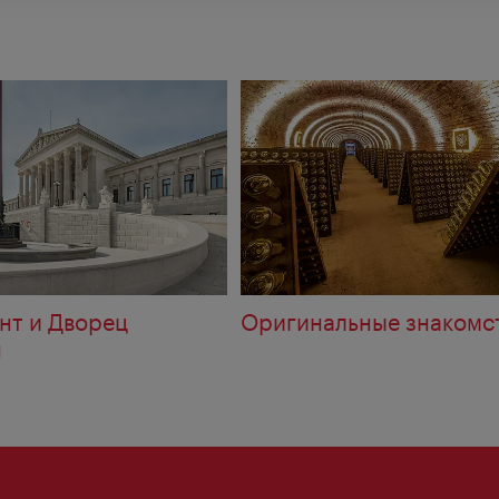
я
нт и Дворец
Оригинальные знакомс
н