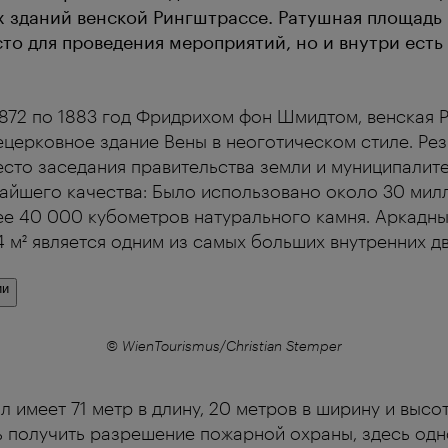
 зданий венской Рингштрассе. Ратушная площадь 
то для проведения мероприятий, но и внутри есть
1872 по 1883 год Фридрихом фон Шмидтом, венская 
ецерковное здание Вены в неоготическом стиле. Ре
сто заседания правительства земли и муниципалите
айшего качества: Было использовано около 30 мил
ее 40 000 кубометров натурального камня. Аркадн
 м² является одним из самых больших внутренних д
ии
© WienTourismus/Christian Stemper
 имеет 71 метр в длину, 20 метров в ширину и высот
ь получить разрешение пожарной охраны, здесь од