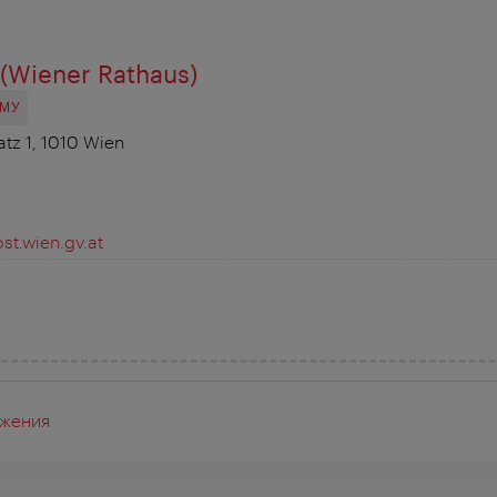
(Wiener Rathaus)
ОМУ
atz 1, 1010 Wien
st.wien.gv.at
жения