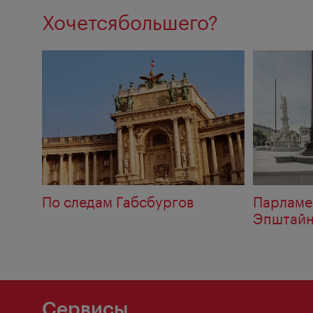
предложени
Хочетсябольшего?
По следам Габсбургов
Парламе
Эпштай
Сервисы