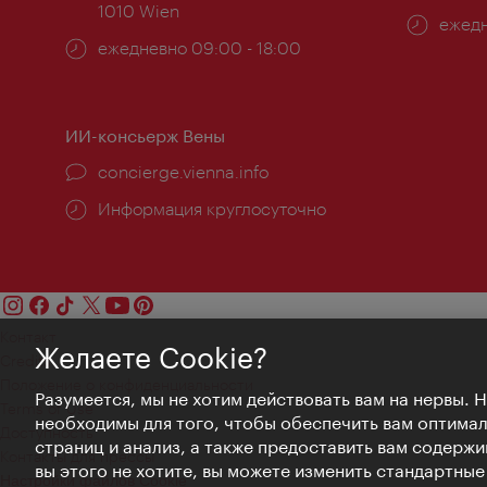
1010 Wien
Часы
ежедн
Часы
ежедневно 09:00 - 18:00
работ
работы:
ИИ-консьерж Вены
concierge.vienna.info
Информация круглосуточно
Контакт
Желаете Cookie?
Credits
Положение о конфиденциальности
Разумеется, мы не хотим действовать вам на нервы. 
Terms of Use
необходимы для того, чтобы обеспечить вам оптима
Доступность
страниц и анализ, а также предоставить вам содержи
Контакты для прессы
вы этого не хотите, вы можете изменить стандартны
Настройки файлов Cookie