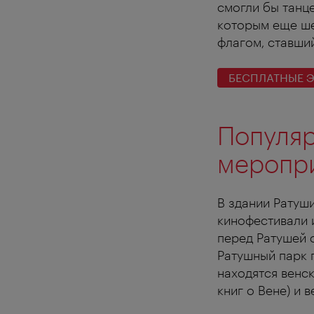
смогли бы танце
которым еще ше
флагом, ставши
БЕСПЛАТНЫЕ 
Популяр
меропр
В здании Ратуш
кинофестивали 
перед Ратушей 
Ратушный парк
находятся венс
книг о Вене) и 