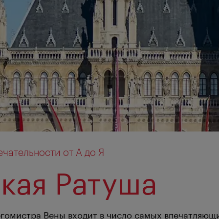
чательности от А до Я
кая Ратуша
гомистра Вены входит в число самых впечатляющ