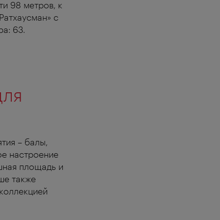
ти 98 метров, к
Ратхаусман» с
а: 63.
для
тия – балы,
ое настроение
ушная площадь и
ше также
 коллекцией