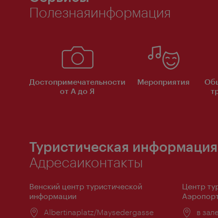
Полезнаяинформация
Достопримечательности
Мероприятия
Об
от А до Я
т
Туристическая информация
Адресаиконтакты
Венский центр туристической
Центр ту
информации
Аэропорт
Расположение:
Albertinaplatz/Maysedergasse
Распо
в зал