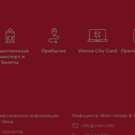
щественный
Прибытие
Vienna City Card
Прило
ранспорт и
Билеты
ристической информации
Инфоцентр Wien Hotels & 
 Вена
Эл.
info@wien.info
ложение:
е прилетов
почта: