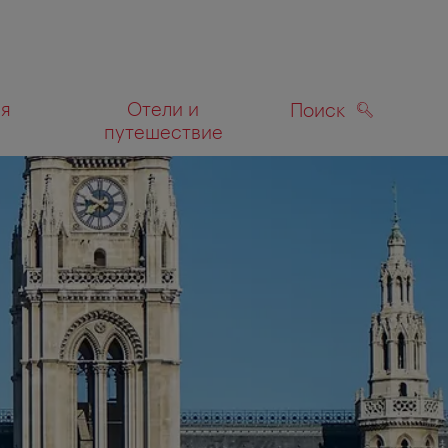
ля
Отели и
Поиск
путешествие
ПОИСК
а карте