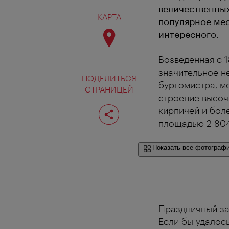
величественных
КАРТА
популярное мес
интересного.
Возведенная с 
значительное н
ПОДЕЛИТЬСЯ
бургомистра, ме
СТРАНИЦЕЙ
строение высоч
Поделиться
кирпичей и бол
страницей
площадью 2 804
Показать все фотограф
Праздничный зал
Если бы удалос