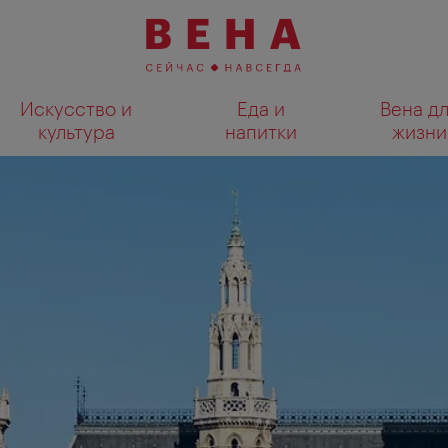
Искусство и
Еда и
Вена д
культура
напитки
жизни
Показать результаты поиска н