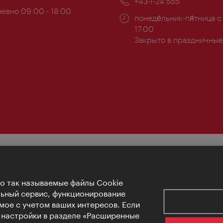
Телефон:
+43-1-24 555
евно 09:00 - 18:00
Часы
понеде́льник-пя́тница с
ы:
работы:
17:00
Закрыто в праздничные
Но так называемые файлы Cookie
льный сервис, функционирование
мое с учетом ваших интересов. Если
е настройки в разделе «Расширенные