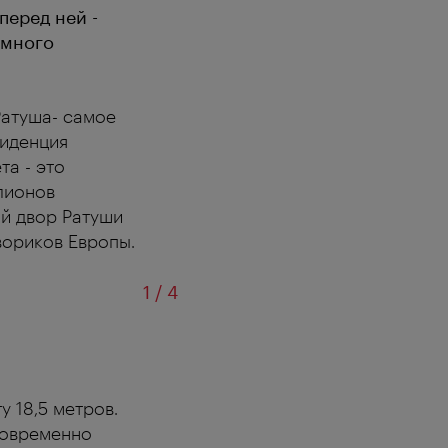
перед ней -
 много
Ратуша- самое
зиденция
та - это
лионов
ый двор Ратуши
вориков Европы.
из
1
/
4
у 18,5 метров.
новременно