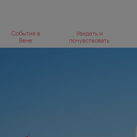
К
К
События в
Увидеть и
навигации
содержанию
Что
Вене
почувствовать
вы
ищете?