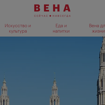
Искусство и
Еда и
Вена д
культура
напитки
жизни
Показать результаты поиска н