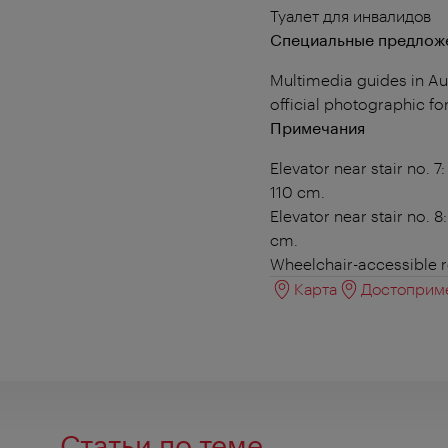
Туалет для инвалидов
Специальные предложе
Multimedia guides in Au
official photographic for
Примечания
Elevator near stair no. 
110 cm.
Elevator near stair no. 
cm.
Wheelchair-accessible r
Карта
Достоприме
Статьи по теме