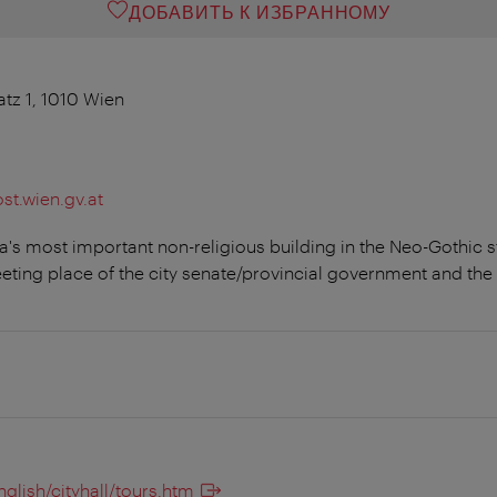
ДОБАВИТЬ К ИЗБРАННОМУ
atz 1, 1010 Wien
st.wien.gv.at
a's most important non-religious building in the Neo-Gothic styl
eting place of the city senate/provincial government and the
nglish/cityhall/tours.htm