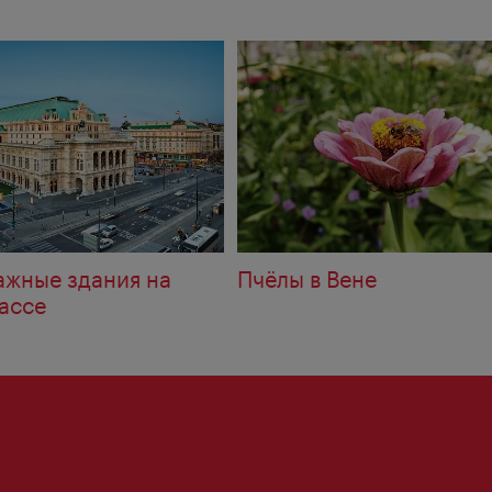
ажные здания на
Пчёлы в Вене
ассе