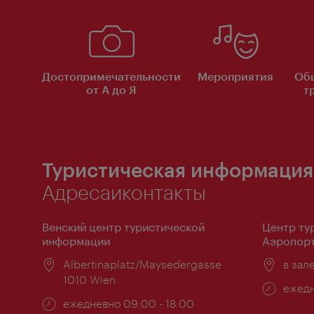
Достопримечательности
Мероприятия
Об
от А до Я
т
Туристическая информация
Адресаиконтакты
Венский центр туристической
Центр ту
информации
Аэропорт
Расположение:
Albertinaplatz/Maysedergasse
Распо
в зал
1010 Wien
Часы
ежедн
Часы
ежедневно 09:00 - 18:00
работ