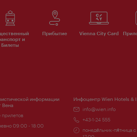
щественный
Прибытие
Vienna City Card
Прило
ранспорт и
Билеты
ристической информации
Инфоцентр Wien Hotels & 
 Вена
Эл.
info@wien.info
ложение:
е прилетов
почта:
Телефон:
+43-1-24 555
евно 09:00 - 18:00
Часы
понеде́льник-пя́тница с
ы:
работы:
17:00