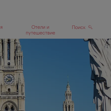
ля
Отели и
Поиск
путешествие
ПОИСК
а карте