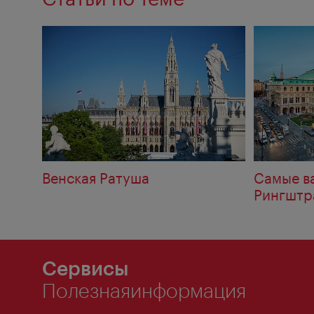
Венская Ратуша
Самые в
Рингштр
Сервисы
Полезнаяинформация