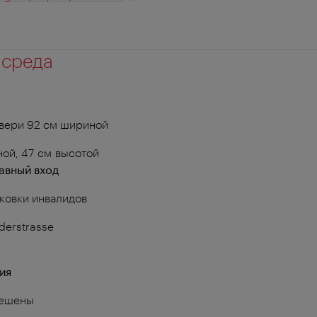
 среда
вери 92 см шириной
ой, 47 см высотой
авный вход
ковки инвалидов
lderstrasse
ия
решены