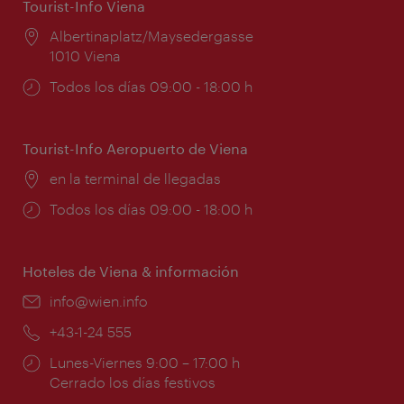
Tourist-Info Viena
Lugar:
Albertinaplatz/Maysedergasse
1010 Viena
Horarios
Todos los días 09:00 - 18:00 h
de
apertura:
Tourist-Info Aeropuerto de Viena
Lugar:
en la terminal de llegadas
Horarios
Todos los días 09:00 - 18:00 h
de
apertura:
Hoteles de Viena & información
e-
info@wien.info
mail:
Teléfono:
+43-1-24 555
Horarios
Lunes-Viernes 9:00 – 17:00 h
de
Cerrado los días festivos
apertura: