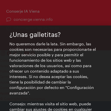
Conserje IA Viena
concierge.vienna.info
Información las 24 horas
¿Unas galletitas?
No queremos darle la lata. Sin embargo, las
cookies son necesarias para proporcionarte el
mejor servicio posible y para permitir el
funcionamiento de los sitios web y las
Contacto
valoraciones de los usuarios, así como para
Aviso legal
ofrecer un contenido adaptado a sus
Política de privacidad de datos
intereses. Si no desea aceptar las cookies,
Terms of Use
tiene la posibilidad de cambiar la
Accesibilidad
configuración por defecto en "Configuración
Contacto para la prensa
avanzada".
Ajustes de cookie
© Copyright WienTourismus
Consejo: mientras visita el sitio web, puede
cambiar sus ajustes de cookies en cualquier