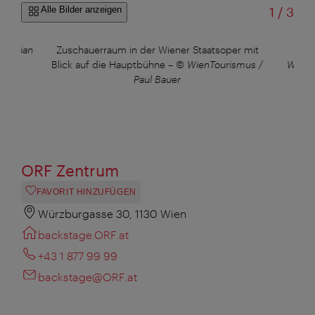
von
Alle Bilder anzeigen
1
/
3
ristian
Zuschauerraum in der Wiener Staatsoper mit
Op
Blick auf die Hauptbühne
–
© WienTourismus /
WienT
Paul Bauer
ORF Zentrum
FAVORIT HINZUFÜGEN
Würzburgasse 30, 1130 Wien
backstage.ORF.at
+43 1 877 99 99
backstage@ORF.at