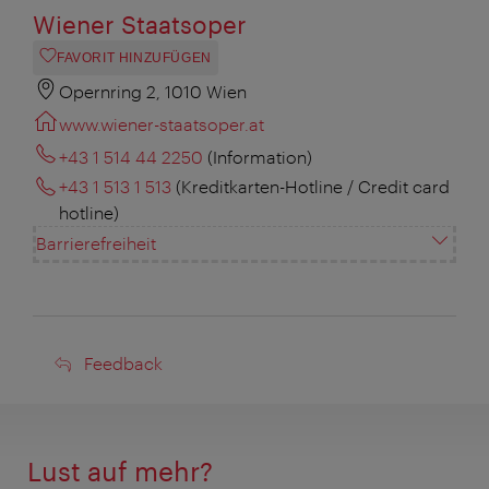
Wiener Staatsoper
FAVORIT HINZUFÜGEN
Opernring 2, 1010 Wien
www.wiener-staatsoper.at
+43 1 514 44 2250
(Information)
+43 1 513 1 513
(Kreditkarten-Hotline / Credit card
hotline)
Barrierefreiheit
Feedback
Feedback
Lust auf mehr?