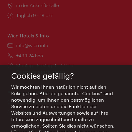
Ort:
in der Ankunftshalle
Öffnungszeiten:
Täglich 9 - 18 Uhr
Wien Hotels & Info
Email:
info@wien.info
Telefon:
+43-1-24 555
Öffnungszeiten:
Montag - Freitag 9 – 17 Uhr
Feiertags geschlossen
Cookies gefällig?
Wir möchten Ihnen natürlich nicht auf den
AI Concierge Wien
Keks gehen. Aber so genannte “Cookies” sind
notwendig, um Ihnen den bestmöglichen
Ort:
concierge.wien.info
Service zu bieten und die Funktion der
Öffnungszeiten:
Informationen rund um die Uhr
Websites und Auswertungen sowie auf Ihre
Interessen zugeschnittene Inhalte zu
ermöglichen. Sollten Sie dies nicht wünschen,