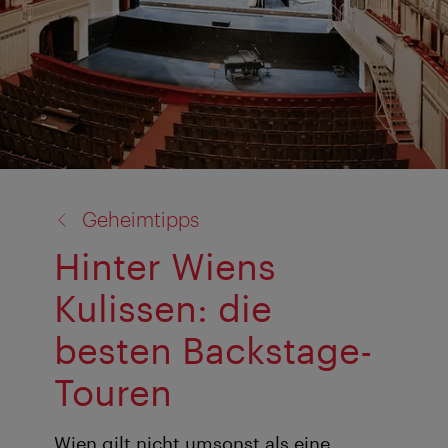
Zurück
Geheimtipps
zu:
Hinter Wiens
Kulissen: die
besten Backstage-
Touren
Wien gilt nicht umsonst als eine