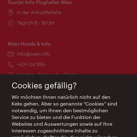
Tourist-Info Flughafen Wien
Ort:
in der Ankunftshalle
Öffnungszeiten:
Täglich 9 - 18 Uhr
Wien Hotels & Info
Email:
info@wien.info
Telefon:
+43-1-24 555
Öffnungszeiten:
Montag - Freitag 9 – 17 Uhr
Feiertags geschlossen
Cookies gefällig?
Wir möchten Ihnen natürlich nicht auf den
AI Concierge Wien
Keks gehen. Aber so genannte “Cookies” sind
notwendig, um Ihnen den bestmöglichen
Ort:
concierge.wien.info
Service zu bieten und die Funktion der
Öffnungszeiten:
Informationen rund um die Uhr
Websites und Auswertungen sowie auf Ihre
Interessen zugeschnittene Inhalte zu