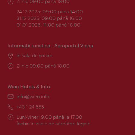
Program:
Zilnic 09:00 până 18:00
24.12.2025: 09:00 până 14:00
31.12.2025: 09:00 până 16:00
01.01.2026: 11:00 până 18:00
Informaţii turistice - Aeroportul Viena
Locul:
în sala de sosire
Program:
Zilnic 09:00 până 18:00
Wien Hotels & Info
E-
info@wien.info
mail:
Telefon:
+43-1-24 555
Program:
Luni-Vineri 9:00 până la 17:00
Închis în zilele de sărbători legale