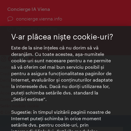
Concierge IA Viena
concierge.vienna.info
Informații non-stop
V-ar plăcea nişte cookie-uri?
Este de la sine înţeles că nu dorim să vă
deranjăm. Cu toate acestea, aşa-numitele
cookie-uri sunt necesare pentru a ne permite
să vă oferim cel mai bun serviciu posibil şi
Contact
pentru a asigura funcţionalitatea paginilor de
Credits
Internet, evaluărilor şi conţinuturilor adaptate
Declaraţie privind protecţia datelor
la interesele dvs. Dacă nu doriţi utilizarea lor,
Terms of Use
puteţi schimba setările dvs. standard la
Accesibilitate
„Setări extinse“.
Contact presa
Setări module cookie
Sugestie: în timpul vizitării paginii noastre de
© Copyright Wien Tourismus
Internet puteţi schimba în orice moment
setările dvs. pentru cookie-uri, prin