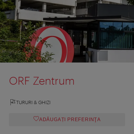
ORF Zentrum
TURURI & GHIZI
ADĂUGAȚI PREFERINŢA