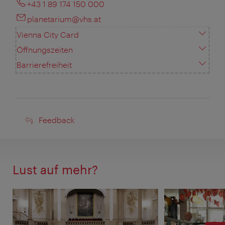
+43 1 89 174 150 000
planetarium@vhs.at
Vienna City Card
Öffnungszeiten
Barrierefreiheit
Feedback
Feedback
Lust auf mehr?