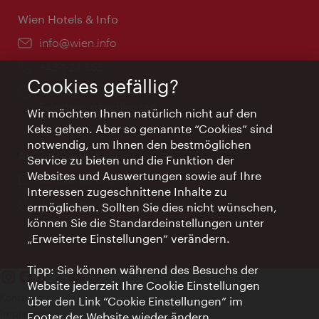
Wien Hotels & Info
Email:
info@wien.info
Telefon:
+43-1-24 555
Cookies gefällig?
Öffnungszeiten:
Montag - Freitag 9 – 17 Uhr
Feiertags geschlossen
Wir möchten Ihnen natürlich nicht auf den
Keks gehen. Aber so genannte “Cookies” sind
notwendig, um Ihnen den bestmöglichen
AI Concierge Wien
Service zu bieten und die Funktion der
Websites und Auswertungen sowie auf Ihre
Ort:
concierge.wien.info
Interessen zugeschnittene Inhalte zu
Öffnungszeiten:
Informationen rund um die Uhr
ermöglichen. Sollten Sie dies nicht wünschen,
können Sie die Standardeinstellungen unter
„Erweiterte Einstellungen“ verändern.
Tipp: Sie können während des Besuchs der
Website jederzeit Ihre Cookie Einstellungen
Kontakt
über den Link “Cookie Einstellungen” im
Impressum
Footer der Website wieder ändern.