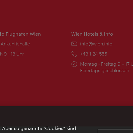
nfo Flughafen Wien
Wien Hotels & Info
 Ankunftshalle
Email:
info@wien.info
ngszeiten:
h 9 - 18 Uhr
Telefon:
+43-1-24 555
Öffnungszeiten:
Montag - Freitag 9 – 17 
Feiertags geschlossen
. Aber so genannte “Cookies” sind