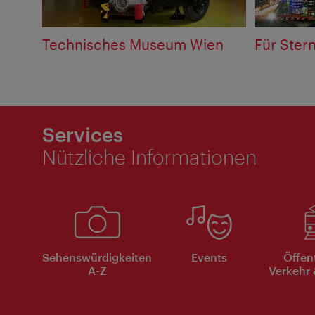
Technisches Museum Wien
Für Ster
Services
Nützliche Informationen
Sehenswürdigkeiten
Events
Öffen
A-Z
Verkehr 