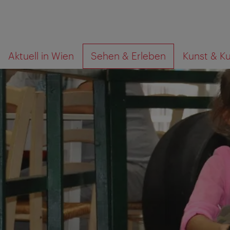
Zur
Zum
Wonach
Aktuell in Wien
Sehen & Erleben
Kunst & Ku
Navigation
Inhalt
suchen
Sie?