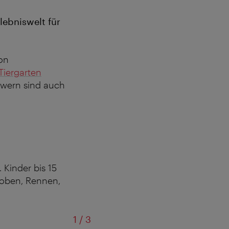
lebniswelt für
von
Tiergarten
powern sind auch
. Kinder bis 15
Toben, Rennen,
von
1
/
3