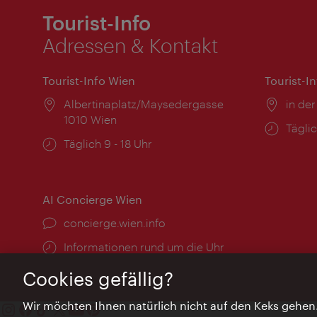
Tourist-Info
Adressen & Kontakt
Tourist-Info Wien
Tourist-I
Ort:
Albertinaplatz/Maysedergasse
Ort:
in der
1010 Wien
Öffnu
Täglic
Öffnungszeiten:
Täglich 9 - 18 Uhr
AI Concierge Wien
Ort:
concierge.wien.info
Öffnungszeiten:
Informationen rund um die Uhr
Cookies gefällig?
Wir möchten Ihnen natürlich nicht auf den Keks gehen