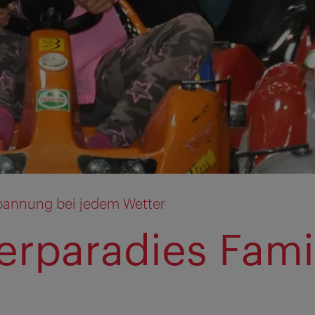
pannung bei jedem Wetter
erparadies Fami