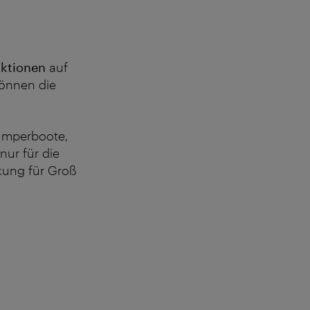
aktionen
auf
können die
Bumperboote,
nur für die
rkung für Groß