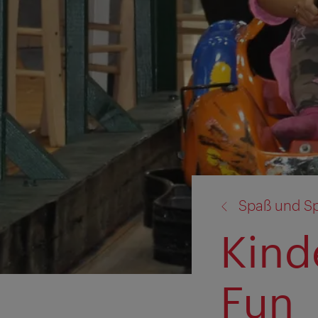
Zurück
Spaß und S
zu:
Kind
Fun