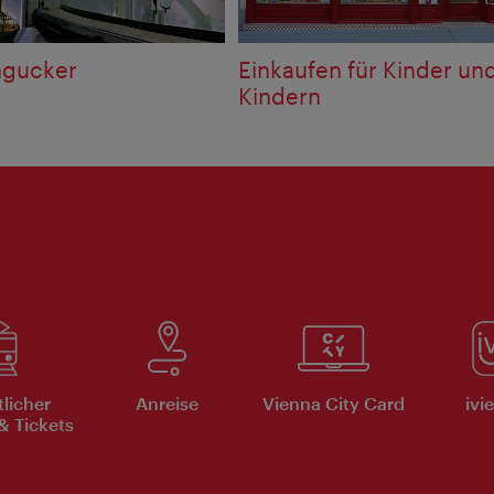
ngucker
Einkaufen für Kinder un
Kindern
tlicher
Anreise
Vienna City Card
ivi
& Tickets