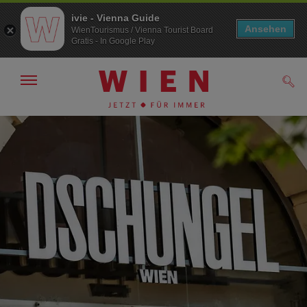
ivie - Vienna Guide
Ansehen
WienTourismus / Vienna Tourist Board
Gratis - In Google Play
Navigation
Such
anzeigen/
ausblenden
Zur
Zum
Navigation
Inhalt