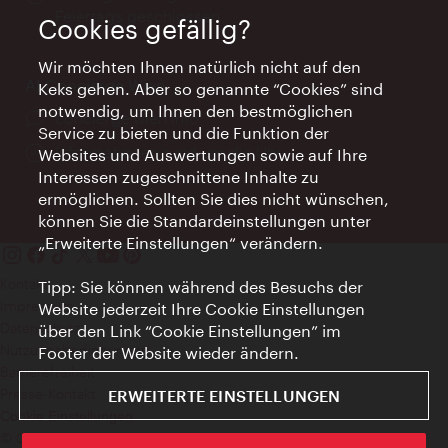
Feiertags geschlossen
Cookies gefällig?
Wir möchten Ihnen natürlich nicht auf den
AI Concierge Wien
Keks gehen. Aber so genannte “Cookies” sind
notwendig, um Ihnen den bestmöglichen
Ort:
concierge.wien.info
Service zu bieten und die Funktion der
Öffnungszeiten:
Informationen rund um die Uhr
Websites und Auswertungen sowie auf Ihre
Interessen zugeschnittene Inhalte zu
ermöglichen. Sollten Sie dies nicht wünschen,
können Sie die Standardeinstellungen unter
„Erweiterte Einstellungen“ verändern.
Kontakt
Tipp: Sie können während des Besuchs der
Impressum
Website jederzeit Ihre Cookie Einstellungen
Datenschutz
über den Link “Cookie Einstellungen” im
Nutzungsbedingungen
Footer der Website wieder ändern.
Barrierefreiheit
Presse-Kontakt
ERWEITERTE EINSTELLUNGEN
Cookie Einstellungen
© Copyright WienTourismus