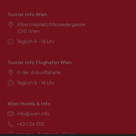
Tourist-Info Wien
Ort:
Albertinaplatz/Maysedergasse
1010 Wien
Öffnungszeiten:
Täglich 9 - 18 Uhr
Tourist-Info Flughafen Wien
Ort:
in der Ankunftshalle
Öffnungszeiten:
Täglich 9 - 18 Uhr
Wien Hotels & Info
Email:
info@wien.info
Telefon:
+43-1-24 555
Öffnungszeiten:
Montag - Freitag 9 – 17 Uhr