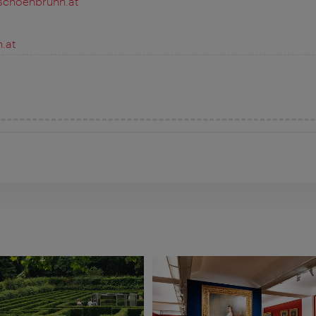
choenbrunn.at
.at