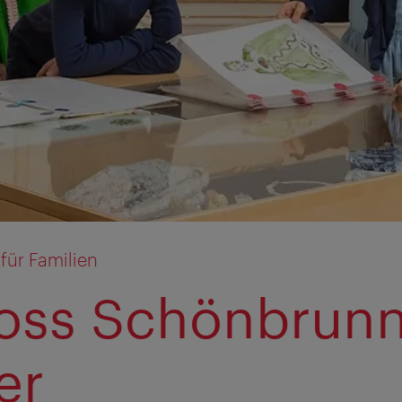
für Familien
oss Schönbrunn
er