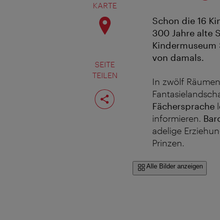
KARTE
Schon die 16 Ki
300 Jahre alte
Kindermuseum S
von damals.
SEITE
TEILEN
In zwölf Räumen
Seite
Fantasielandsch
teilen
Fächersprache
l
informieren.
Baro
adelige Erziehun
Prinzen.
Alle Bilder anzeigen