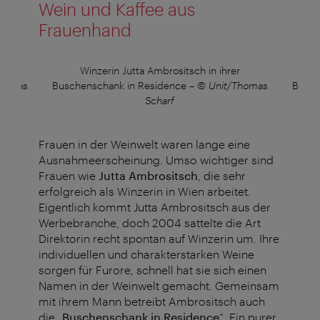
Wein und Kaffee aus
Frauenhand
r
Winzerin Jutta Ambrositsch in ihrer
Thomas
Buschenschank in Residence
–
© Unit/Thomas
Busch
Scharf
Frauen in der Weinwelt waren lange eine
Ausnahmeerscheinung. Umso wichtiger sind
Frauen wie
Jutta Ambrositsch
, die sehr
erfolgreich als Winzerin in Wien arbeitet.
Eigentlich kommt Jutta Ambrositsch aus der
Werbebranche, doch 2004 sattelte die Art
Direktorin recht spontan auf Winzerin um. Ihre
individuellen und charakterstarken Weine
sorgen für Furore, schnell hat sie sich einen
Namen in der Weinwelt gemacht. Gemeinsam
mit ihrem Mann betreibt Ambrositsch auch
die „
Buschenschank in Residence
“. Ein purer,