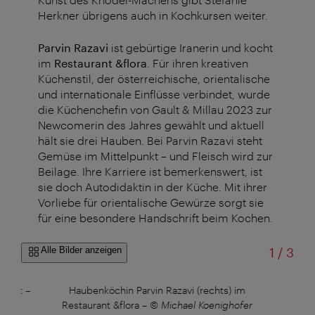
Herkner übrigens auch in Kochkursen weiter.
Parvin Razavi
ist gebürtige Iranerin und kocht
im
Restaurant &flora
. Für ihren kreativen
Küchenstil, der österreichische, orientalische
und internationale Einflüsse verbindet, wurde
die Küchenchefin von Gault & Millau 2023 zur
Newcomerin des Jahres gewählt und aktuell
hält sie drei Hauben. Bei Parvin Razavi steht
Gemüse im Mittelpunkt – und Fleisch wird zur
Beilage. Ihre Karriere ist bemerkenswert, ist
sie doch Autodidaktin in der Küche. Mit ihrer
Vorliebe für orientalische Gewürze sorgt sie
für eine besondere Handschrift beim Kochen.
von
Alle Bilder anzeigen
1
/
3
punkt
–
Haubenköchin Parvin Razavi (rechts) im
Restaurant &flora
–
© Michael Koenighofer