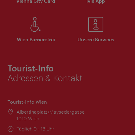
Vienna City Card
ivie App
Wien Barrierefrei
Unsere Services
Tourist-Info
Adressen & Kontakt
Tourist-Info Wien
Ort:
Albertinaplatz/Maysedergasse
1010 Wien
Öffnungszeiten:
Täglich 9 - 18 Uhr