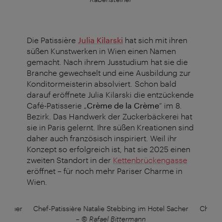
Die Patissière
Julia Kilarski
hat sich mit ihren
süßen Kunstwerken in Wien einen Namen
gemacht. Nach ihrem Jusstudium hat sie die
Branche gewechselt und eine Ausbildung zur
Konditormeisterin absolviert.
Schon bald
darauf eröffnete Julia Kilarski die entzückende
Café-Patisserie „
Crème de la Crème
“ im 8.
Bezirk. Das Handwerk der Zuckerbäckerei hat
sie in Paris gelernt. Ihre süßen Kreationen sind
daher auch französisch inspiriert. Weil ihr
Konzept so erfolgreich ist, hat sie 2025 einen
zweiten Standort in der
Kettenbrückengasse
eröffnet – für noch mehr Pariser Charme in
Wien.
 Sacher
Chef-Patissière Natalie Stebbing im Hotel Sacher
Chef-P
–
© Rafael Bittermann