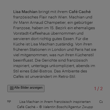
Lisa Machian
bringt mit ihrem
Café Caché
französisches Flair nach Wien. Machian und
ihr Mann Arnaud Champetier, ein gebürtiger
Franzose, haben im 15. Bezirk ein ehemaliges
Vorstadt-Kaffeehaus übernommen und
servieren dort richtig gutes Essen. Für die
Küche ist Lisa Machian zuständig. Von ihren
früheren Stationen in London und Paris hat sie
viel mitgenommen, was nun ihren Küchenstil
beeinflusst. Die Gerichte sind französisch
inspiriert, untertags unkompliziert, abends im
Stil eines Edel-Bistros. Das Ambiente des
Cafés ist unverändert im Retro-Stil.
von
Alle Bilder anzeigen
1
/
2
r ZWUPP
Lisa Machian in ihrem französisch inspirierten
Café 
Café Caché
–
© Valentin Boschi/Agentur Zwupp