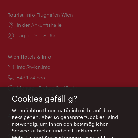
Tourist-Info Flughafen Wien
Ort:
in der Ankunftshalle
Öffnungszeiten:
Täglich 9 - 18 Uhr
Wien Hotels & Info
Email:
info@wien.info
Telefon:
+43-1-24 555
Öffnungszeiten:
Montag - Freitag 9 – 17 Uhr
Feiertags geschlossen
Cookies gefällig?
Wir möchten Ihnen natürlich nicht auf den
AI Concierge Wien
Keks gehen. Aber so genannte “Cookies” sind
notwendig, um Ihnen den bestmöglichen
Ort:
concierge.wien.info
Service zu bieten und die Funktion der
Öffnungszeiten:
Informationen rund um die Uhr
Websites und Auswertungen sowie auf Ihre