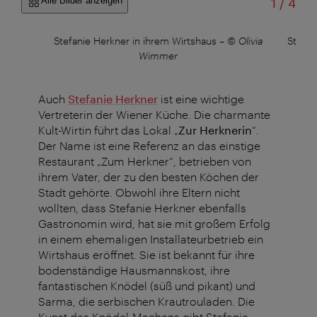
von
Alle Bilder anzeigen
1
/
4
Stefanie Herkner in ihrem Wirtshaus
–
© Olivia
Stefan
Wimmer
Auch
Stefanie Herkner
ist eine wichtige
Vertreterin der Wiener Küche. Die charmante
Kult-Wirtin führt das Lokal „
Zur Herknerin
“.
Der Name ist eine Referenz an das einstige
Restaurant „Zum Herkner“, betrieben von
ihrem Vater, der zu den besten Köchen der
Stadt gehörte. Obwohl ihre Eltern nicht
wollten, dass Stefanie Herkner ebenfalls
Gastronomin wird, hat sie mit großem Erfolg
in einem ehemaligen Installateurbetrieb ein
Wirtshaus eröffnet. Sie ist bekannt für ihre
bodenständige Hausmannskost, ihre
fantastischen Knödel (süß und pikant) und
Sarma, die serbischen Krautrouladen. Die
Kunst des Knödel-Machens gibt Stefanie