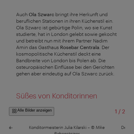
Auch
Ola
Szwarc
bringt ihre Herkunft und
beruflichen Stationen in ihren Küchenstil ein.
Ola Szwarc ist gebürtige Polin, wo sie Kunst
studierte, hat in London gelebt sowie gekocht
und betreibt nun mit ihrem Partner Nadim
Amin das Gasthaus
Rosebar Centrala
. Der
kosmopolitische Küchenstil deckt eine
Bandbreite von London bis Polen ab. Die
osteuropäischen Einflüsse bei den Gerichten
gehen aber eindeutig auf Ola Szwarc zurück.
Süßes von Konditorinnen
von
Alle Bilder anzeigen
1
/
2
ie Café-
Konditormeisterin Julia Kilarski
–
© Mike
Der süß
eau
Rabensteiner
Pat