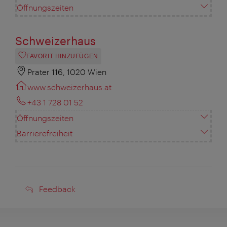
Öffnungszeiten
Schweizerhaus
FAVORIT HINZUFÜGEN
Prater 116, 1020 Wien
www.schweizerhaus.at
+43 1 728 01 52
Öffnungszeiten
Barrierefreiheit
Feedback
Feedback