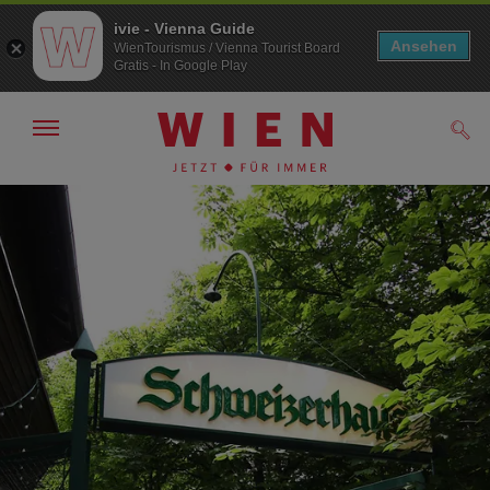
ivie - Vienna Guide
Ansehen
WienTourismus / Vienna Tourist Board
Gratis - In Google Play
Navigation
Such
anzeigen/
ausblenden
Zur
Zum
Navigation
Inhalt