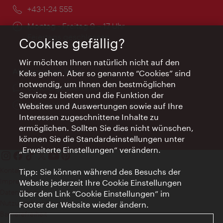
Telefon:
+43-1-24 555
Öffnungszeiten:
Montag - Freitag 9 – 17 Uhr
Feiertags geschlossen
Cookies gefällig?
Wir möchten Ihnen natürlich nicht auf den
AI Concierge Wien
Keks gehen. Aber so genannte “Cookies” sind
notwendig, um Ihnen den bestmöglichen
Ort:
concierge.wien.info
Service zu bieten und die Funktion der
Öffnungszeiten:
Informationen rund um die Uhr
Websites und Auswertungen sowie auf Ihre
Interessen zugeschnittene Inhalte zu
ermöglichen. Sollten Sie dies nicht wünschen,
können Sie die Standardeinstellungen unter
„Erweiterte Einstellungen“ verändern.
Kontakt
Tipp: Sie können während des Besuchs der
Impressum
Website jederzeit Ihre Cookie Einstellungen
Datenschutz
über den Link “Cookie Einstellungen” im
Nutzungsbedingungen
Footer der Website wieder ändern.
Barrierefreiheit