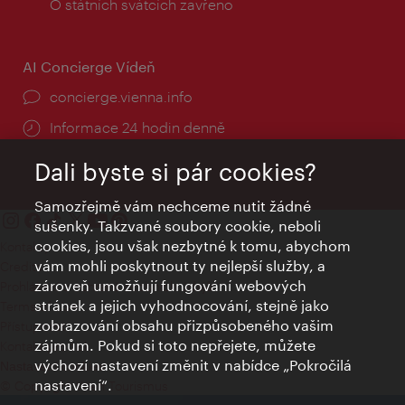
doba:
O státních svátcích zavřeno
AI Concierge Vídeň
concierge.vienna.info
Informace 24 hodin denně
Dali byste si pár cookies?
Samozřejmě vám nechceme nutit žádné
sušenky. Takzvané soubory cookie, neboli
cookies, jsou však nezbytné k tomu, abychom
Kontakty
vám mohli poskytnout ty nejlepší služby, a
Credits
zároveň umožňují fungování webových
Prohlášení o ochraně osobních údajů
stránek a jejich vyhodnocování, stejně jako
Terms of Use
zobrazování obsahu přizpůsobeného vašim
Přístupnost
zájmům. Pokud si toto nepřejete, můžete
Kontakt pro tisk
výchozí nastavení změnit v nabídce „Pokročilá
Nastavení cookies
nastavení“.
© Copyright Wien Tourismus