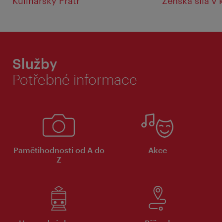
Kulinářský Prátr
Ženská síla v
Služby
Potřebné informace
Pamětihodnosti od A do
Akce
Z