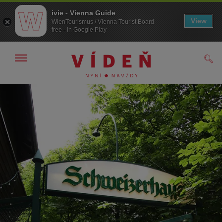
ivie - Vienna Guide
View
WienTourismus / Vienna Tourist Board
free - In Google Play
Zobrazit/skrýt
Hled
navigační
panel
Přejít
Přejít
na
k obsahu
procházení