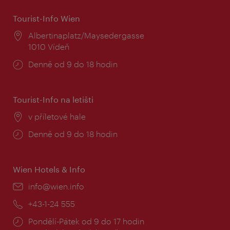
Tourist-Info Wien
Místo:
Albertinaplatz/Maysedergasse
1010 Vídeň
Provozní
Denně od 9 do 18 hodin
doba:
Tourist-Info na letišti
Místo:
v příletové hale
Provozní
Denně od 9 do 18 hodin
doba:
Wien Hotels & Info
E-
info@wien.info
mail:
Telefon:
+43-1-24 555
Provozní
Pondělí-Pátek od 9 do 17 hodin