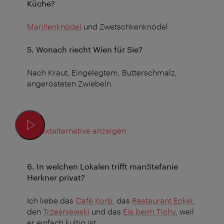
Küche?
Marillenknödel
und Zwetschkenknödel.
5. Wonach riecht Wien für Sie?
Nach Kraut, Eingelegtem, Butterschmalz,
angerösteten Zwiebeln.
Textalternative anzeigen
6. In welchen Lokalen trifft manStefanie
Herkner privat?
Ich liebe das
Café Korb
, das
Restaurant Eckel
,
den
Trześniewski
und das
Eis beim Tichy
, weil
er einfach kultig ist.