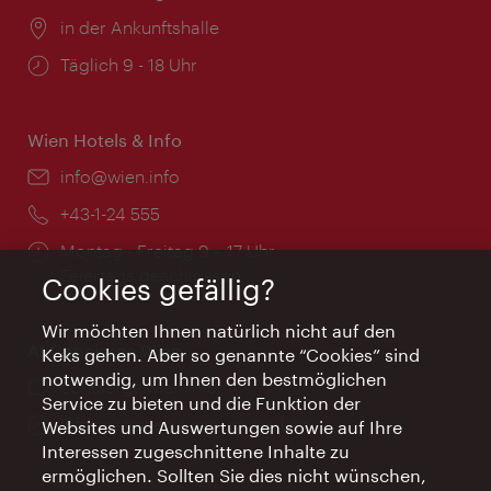
Ort:
in der Ankunftshalle
Öffnungszeiten:
Täglich 9 - 18 Uhr
Wien Hotels & Info
Email:
info@wien.info
Telefon:
+43-1-24 555
Öffnungszeiten:
Montag - Freitag 9 – 17 Uhr
Feiertags geschlossen
Cookies gefällig?
Wir möchten Ihnen natürlich nicht auf den
AI Concierge Wien
Keks gehen. Aber so genannte “Cookies” sind
notwendig, um Ihnen den bestmöglichen
Ort:
concierge.wien.info
Service zu bieten und die Funktion der
Öffnungszeiten:
Informationen rund um die Uhr
Websites und Auswertungen sowie auf Ihre
Interessen zugeschnittene Inhalte zu
ermöglichen. Sollten Sie dies nicht wünschen,