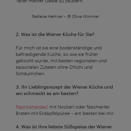
Teller meiner Gäste zu zaubern.
r
Stefanie Herkner
–
© Olivia Wimmer
2. Was ist die Wiener Küche für Sie?
Für mich ist sie eine bodenständige und
befriedigende Küche, so wie sie früher
gekocht wurde, mit besten regionalen und
saisonalen Zutaten ohne Chichi und
Schäumchen.
3. Ihr Lieblingsrezept der Wiener Küche und
wo schmeckt es am besten?
Paprikahenderl
mit Nockerl oder faschierter
Braten mit Erdäpfelpüree – am besten bei mir.
4. Was ist Ihre liebste Süßspeise der Wiener