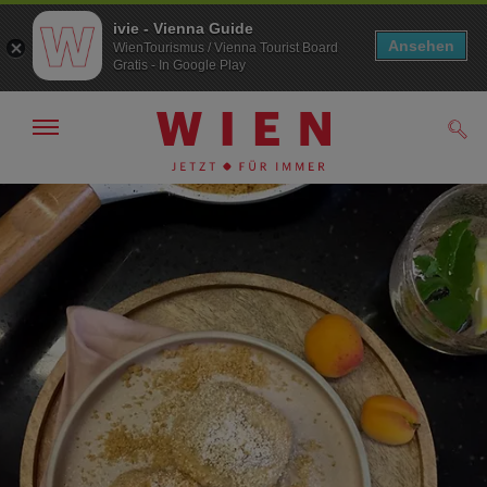
ivie - Vienna Guide
Ansehen
WienTourismus / Vienna Tourist Board
Gratis - In Google Play
Navigation
Such
anzeigen/
ausblenden
Zur
Zum
Navigation
Inhalt