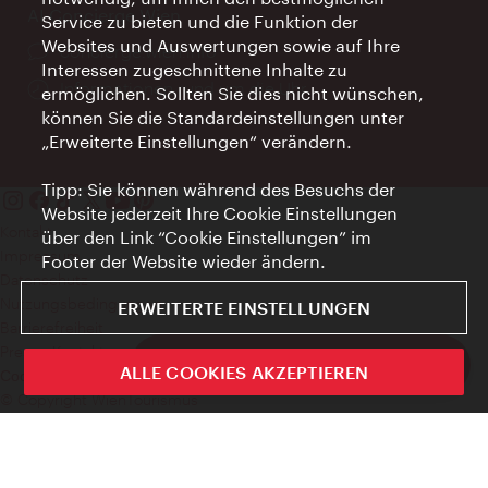
AI Concierge Wien
Service zu bieten und die Funktion der
Websites und Auswertungen sowie auf Ihre
Ort:
concierge.wien.info
Interessen zugeschnittene Inhalte zu
Öffnungszeiten:
Informationen rund um die Uhr
ermöglichen. Sollten Sie dies nicht wünschen,
können Sie die Standardeinstellungen unter
„Erweiterte Einstellungen“ verändern.
Tipp: Sie können während des Besuchs der
Website jederzeit Ihre Cookie Einstellungen
Kontakt
über den Link “Cookie Einstellungen” im
Impressum
Footer der Website wieder ändern.
Datenschutz
Nutzungsbedingungen
ERWEITERTE EINSTELLUNGEN
Barrierefreiheit
Presse-Kontakt
ivie - Die offizielle City Guide App
ALLE COOKIES AKZEPTIEREN
Cookie Einstellungen
Schlie
© Copyright WienTourismus