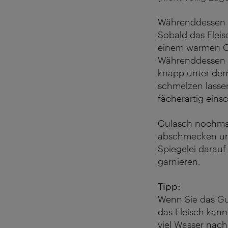
Währenddessen w
Sobald das Fleis
einem warmen Ort
Währenddessen d
knapp unter dem 
schmelzen lassen
fächerartig eins
Gulasch nochmals
abschmecken und 
Spiegelei darauf
garnieren.
Tipp:
Wenn Sie das Gu
das Fleisch kann
viel Wasser nac