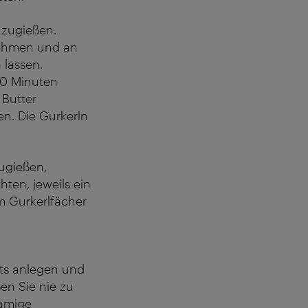
zugießen.
 nehmen und an
 lassen.
10 Minuten
 Butter
en. Die Gurkerln
ugießen,
ten, jeweils ein
em Gurkerlfächer
hts anlegen und
en Sie nie zu
sämige