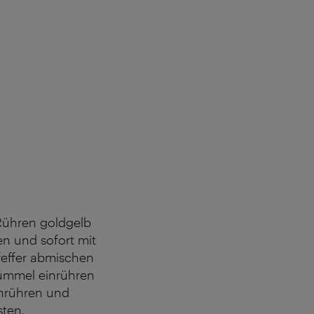
 Rühren goldgelb
n und sofort mit
feffer abmischen
Kümmel einrühren
chrühren und
sten.