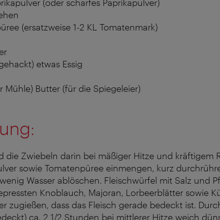
ikapulver (oder scharfes Paprikapulver)
ehen
üree (ersatzweise 1-2 KL Tomatenmark)
er
gehackt) etwas Essig
r Mühle) Butter (für die Spiegeleier)
tung:
d die Zwiebeln darin bei mäßiger Hitze und kräftigem
pulver sowie Tomatenpüree einmengen, kurz durchrühre
wenig Wasser ablöschen. Fleischwürfel mit Salz und P
pressten Knoblauch, Majoran, Lorbeerblätter sowie 
er zugießen, dass das Fleisch gerade bedeckt ist. Dur
edeckt) ca. 2 1/2 Stunden bei mittlerer Hitze weich dün