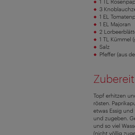
1 TL Rosenpapr
3 Knoblauchz
1 EL Tomatenp
1 EL Majoran
2 Lorbeerblätt
1 TL Kümmel (
Salz
Pfeffer (aus de
Zuberei
Topf erhitzen un
rösten. Paprika
etwas Essig und 
und zugeben. Ge
und so viel Wass
(nicht völlig zug