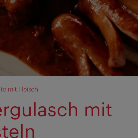
te mit Fleisch
ergulasch mit
teln