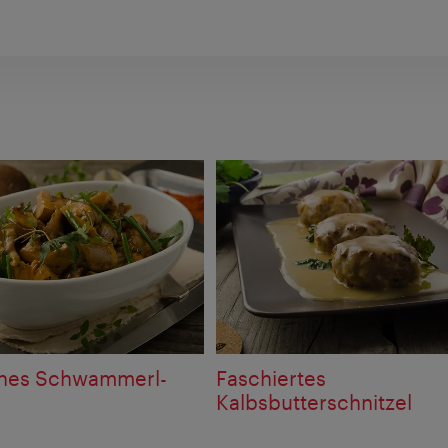
hes Schwammerl-
Faschiertes
Kalbsbutterschnitzel