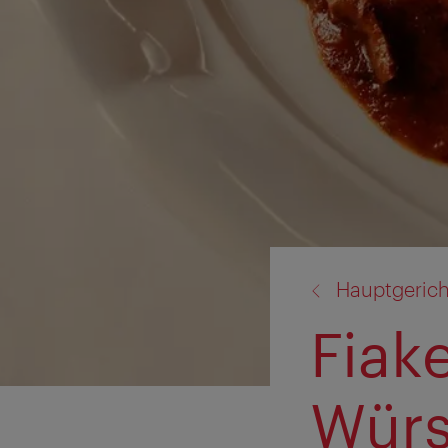
Zurück
Hauptgerich
zu:
Fiak
Würs