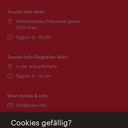
Tourist-Info Wien
Ort:
Albertinaplatz/Maysedergasse
1010 Wien
Öffnungszeiten:
Täglich 9 - 18 Uhr
Tourist-Info Flughafen Wien
Ort:
in der Ankunftshalle
Öffnungszeiten:
Täglich 9 - 18 Uhr
Wien Hotels & Info
Email:
info@wien.info
Telefon:
+43-1-24 555
Cookies gefällig?
Öffnungszeiten:
Montag - Freitag 9 – 17 Uhr