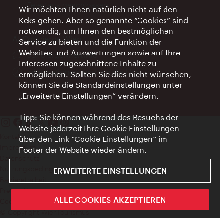
Feiertags geschlossen
Wir möchten Ihnen natürlich nicht auf den
Keks gehen. Aber so genannte “Cookies” sind
notwendig, um Ihnen den bestmöglichen
AI Concierge Wien
Service zu bieten und die Funktion der
Websites und Auswertungen sowie auf Ihre
Ort:
concierge.wien.info
Interessen zugeschnittene Inhalte zu
Öffnungszeiten:
Informationen rund um die Uhr
ermöglichen. Sollten Sie dies nicht wünschen,
können Sie die Standardeinstellungen unter
„Erweiterte Einstellungen“ verändern.
Tipp: Sie können während des Besuchs der
Website jederzeit Ihre Cookie Einstellungen
Kontakt
über den Link “Cookie Einstellungen” im
Impressum
Footer der Website wieder ändern.
Datenschutz
Nutzungsbedingungen
ERWEITERTE EINSTELLUNGEN
Barrierefreiheit
Presse-Kontakt
ALLE COOKIES AKZEPTIEREN
Cookie Einstellungen
© Copyright WienTourismus