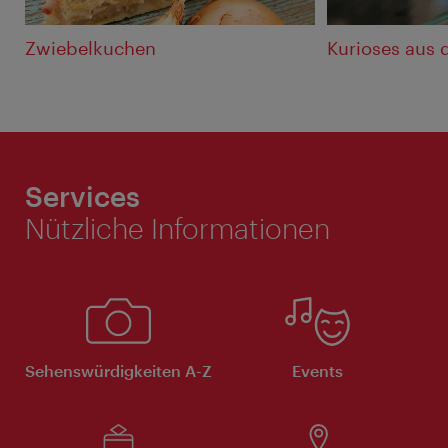
Zwiebelkuchen
Kurioses aus 
Services
Nützliche Informationen
Sehenswürdigkeiten A-Z
Events