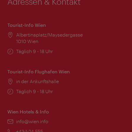
Adressen & Kontakt
Tourist-Info Wien
Ort:
Albertinaplatz/Maysedergasse
1010 Wien
Öffnungszeiten:
Täglich 9 - 18 Uhr
Tourist-Info Flughafen Wien
Ort:
in der Ankunftshalle
Öffnungszeiten:
Täglich 9 - 18 Uhr
Wien Hotels & Info
Email:
info@wien.info
Telefon:
+43-1-24 555