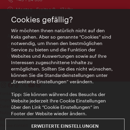
Öffnungszeiten:
Montag - Freitag 9 – 17 Uhr
Feiertags geschlossen
Cookies gefällig?
Wir möchten Ihnen natürlich nicht auf den
AI Concierge Wien
Keks gehen. Aber so genannte “Cookies” sind
notwendig, um Ihnen den bestmöglichen
Ort:
concierge.wien.info
Service zu bieten und die Funktion der
Öffnungszeiten:
Informationen rund um die Uhr
Websites und Auswertungen sowie auf Ihre
Interessen zugeschnittene Inhalte zu
ermöglichen. Sollten Sie dies nicht wünschen,
können Sie die Standardeinstellungen unter
„Erweiterte Einstellungen“ verändern.
Kontakt
Tipp: Sie können während des Besuchs der
Impressum
Website jederzeit Ihre Cookie Einstellungen
Datenschutz
über den Link “Cookie Einstellungen” im
Nutzungsbedingungen
Footer der Website wieder ändern.
Barrierefreiheit
Presse-Kontakt
ERWEITERTE EINSTELLUNGEN