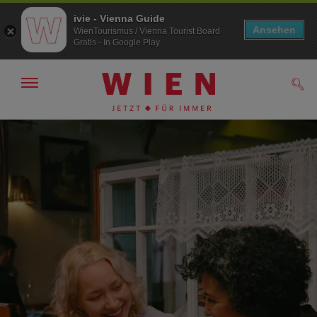
ivie - Vienna Guide
Ansehen
WienTourismus / Vienna Tourist Board
Gratis - In Google Play
Navigation
Such
anzeigen/
ausblenden
Zur
Zum
Navigation
Inhalt