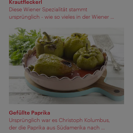
Krautfleckerl
Diese Wiener Spezialität stammt
ursprünglich - wie so vieles in der Wiener ...
Gefüllte Paprika
Ursprünglich war es Christoph Kolumbus,
der die Paprika aus Südamerika nach ...