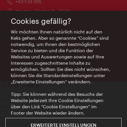
Telefon:
+43-1-24 555
Öffnungszeiten:
Montag - Freitag 9 – 17 Uhr
Feiertags geschlossen
Cookies gefällig?
Wir möchten Ihnen natürlich nicht auf den
AI Concierge Wien
Keks gehen. Aber so genannte “Cookies” sind
notwendig, um Ihnen den bestmöglichen
Ort:
concierge.wien.info
Service zu bieten und die Funktion der
Öffnungszeiten:
Informationen rund um die Uhr
Websites und Auswertungen sowie auf Ihre
Interessen zugeschnittene Inhalte zu
ermöglichen. Sollten Sie dies nicht wünschen,
können Sie die Standardeinstellungen unter
„Erweiterte Einstellungen“ verändern.
Kontakt
Tipp: Sie können während des Besuchs der
Impressum
Website jederzeit Ihre Cookie Einstellungen
Datenschutz
über den Link “Cookie Einstellungen” im
Nutzungsbedingungen
Footer der Website wieder ändern.
Barrierefreiheit
Presse-Kontakt
ERWEITERTE EINSTELLUNGEN