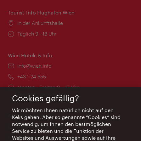
Tourist-Info Flughafen Wien
Ort:
in der Ankunftshalle
Öffnungszeiten:
Täglich 9 - 18 Uhr
Wien Hotels & Info
Email:
info@wien.info
Telefon:
+43-1-24 555
Öffnungszeiten:
Montag - Freitag 9 – 17 Uhr
Feiertags geschlossen
Cookies gefällig?
Wir möchten Ihnen natürlich nicht auf den
AI Concierge Wien
Keks gehen. Aber so genannte “Cookies” sind
notwendig, um Ihnen den bestmöglichen
Ort:
concierge.wien.info
Service zu bieten und die Funktion der
Öffnungszeiten:
Informationen rund um die Uhr
Websites und Auswertungen sowie auf Ihre