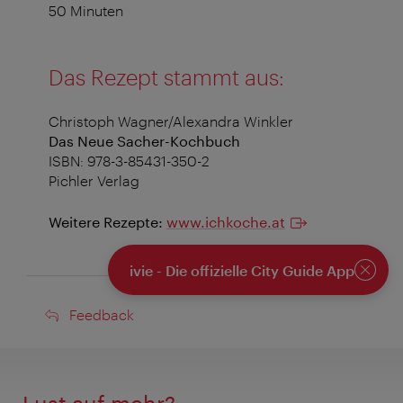
50 Minuten
Das Rezept stammt aus:
Christoph Wagner/Alexandra Winkler
Das Neue Sacher-Kochbuch
ISBN: 978-3-85431-350-2
Pichler Verlag
Weitere Rezepte:
www.ichkoche.at
ivie - Die offizielle City Guide App
Schlie
Feedback
Feedback