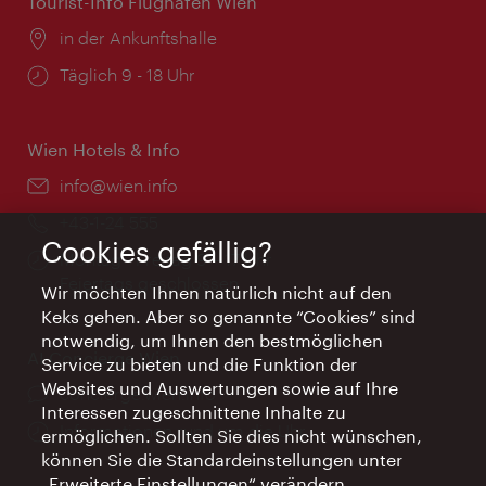
Tourist-Info Flughafen Wien
Ort:
in der Ankunftshalle
Öffnungszeiten:
Täglich 9 - 18 Uhr
Wien Hotels & Info
Email:
info@wien.info
Telefon:
+43-1-24 555
Cookies gefällig?
Öffnungszeiten:
Montag - Freitag 9 – 17 Uhr
Feiertags geschlossen
Wir möchten Ihnen natürlich nicht auf den
Keks gehen. Aber so genannte “Cookies” sind
notwendig, um Ihnen den bestmöglichen
AI Concierge Wien
Service zu bieten und die Funktion der
Websites und Auswertungen sowie auf Ihre
Ort:
concierge.wien.info
Interessen zugeschnittene Inhalte zu
Öffnungszeiten:
Informationen rund um die Uhr
ermöglichen. Sollten Sie dies nicht wünschen,
können Sie die Standardeinstellungen unter
„Erweiterte Einstellungen“ verändern.