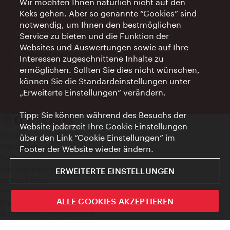
Wir möchten Ihnen natürlich nicht auf den
Keks gehen. Aber so genannte “Cookies” sind
notwendig, um Ihnen den bestmöglichen
AI Concierge Wien
Service zu bieten und die Funktion der
Websites und Auswertungen sowie auf Ihre
Ort:
concierge.wien.info
Interessen zugeschnittene Inhalte zu
Öffnungszeiten:
Informationen rund um die Uhr
ermöglichen. Sollten Sie dies nicht wünschen,
können Sie die Standardeinstellungen unter
„Erweiterte Einstellungen“ verändern.
Tipp: Sie können während des Besuchs der
Website jederzeit Ihre Cookie Einstellungen
Kontakt
über den Link “Cookie Einstellungen” im
Impressum
Footer der Website wieder ändern.
Datenschutz
Nutzungsbedingungen
ERWEITERTE EINSTELLUNGEN
Barrierefreiheit
Presse-Kontakt
ALLE COOKIES AKZEPTIEREN
Cookie Einstellungen
© Copyright WienTourismus