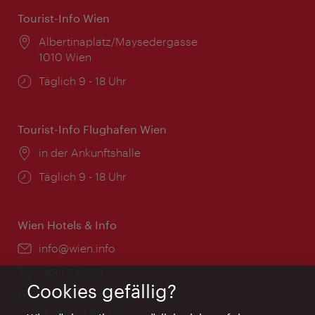
Tourist-Info Wien
Ort:
Albertinaplatz/Maysedergasse
1010 Wien
Öffnungszeiten:
Täglich 9 - 18 Uhr
Tourist-Info Flughafen Wien
Ort:
in der Ankunftshalle
Öffnungszeiten:
Täglich 9 - 18 Uhr
Wien Hotels & Info
Email:
info@wien.info
Telefon:
+43-1-24 555
Cookies gefällig?
Öffnungszeiten:
Montag - Freitag 9 – 17 Uhr
Feiertags geschlossen