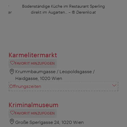
asser
Bodenständige Küche im Restaurant Sperling
...o
temper
direkt im Augarten...
–
© Derenko.at
Karm
Karmelitermarkt
FAVORIT HINZUFÜGEN
Krummbaumgasse / Leopoldsgasse /
Haidgasse, 1020 Wien
Öffnungszeiten
Kriminalmuseum
FAVORIT HINZUFÜGEN
Große Sperlgasse 24, 1020 Wien