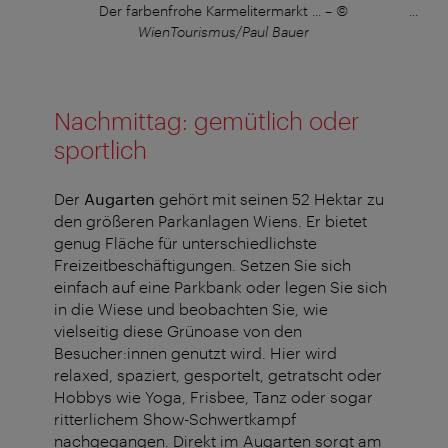
lice
Der farbenfrohe Karmelitermarkt ...
–
©
... is
WienTourismus/Paul Bauer
Nachmittag: gemütlich oder
sportlich
Der
Augarten
gehört mit seinen 52 Hektar zu
den größeren Parkanlagen Wiens. Er bietet
genug Fläche für unterschiedlichste
Freizeitbeschäftigungen. Setzen Sie sich
einfach auf eine Parkbank oder legen Sie sich
in die Wiese und beobachten Sie, wie
vielseitig diese Grünoase von den
Besucher:innen genutzt wird. Hier wird
relaxed, spaziert, gesportelt, getratscht oder
Hobbys wie Yoga, Frisbee, Tanz oder sogar
ritterlichem Show-Schwertkampf
nachgegangen. Direkt im Augarten sorgt am