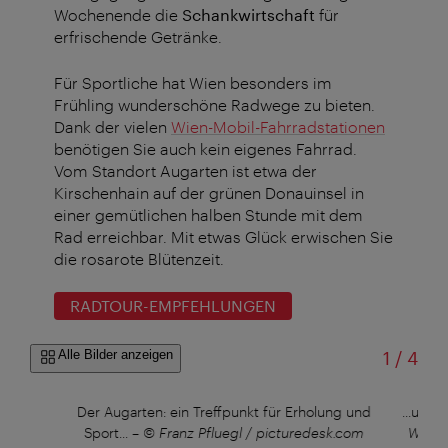
Wochenende die
Schankwirtschaft
für
erfrischende Getränke.
Für Sportliche hat Wien besonders im
Frühling wunderschöne Radwege zu bieten.
Dank der vielen
Wien-Mobil-Fahrradstationen
benötigen Sie auch kein eigenes Fahrrad.
Vom Standort Augarten ist etwa der
Kirschenhain auf der grünen Donauinsel in
einer gemütlichen halben Stunde mit dem
Rad erreichbar. Mit etwas Glück erwischen Sie
die rosarote Blütenzeit.
RADTOUR-EMPFEHLUNGEN
von
Alle Bilder anzeigen
1
/
4
©
Der Augarten: ein Treffpunkt für Erholung und
...und 
Sport...
–
© Franz Pfluegl / picturedesk.com
Willf