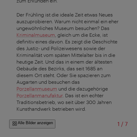
zum Erkunden ein.
Der Frühling ist die ideale Zeit etwas Neues
auszuprobieren. Warum nicht einmal ein eher
ungewöhnliches Museum besuchen? Das
Kriminalmuseum
, gleich um die Ecke, ist
definitiv eines davon. Es zeigt die Geschichte
des Justiz- und Polizeiwesens sowie der
Kriminalität vom späten Mittelalter bis in die
heutige Zeit. Und das in einem der ältesten
Gebäude des Bezirks, das seit 1685 an
diesem Ort steht. Oder Sie spazieren zum
Augarten und besuchen das
Porzellanmuseum
und die dazugehörige
Porzellanmanufaktur
. Das ist ein echter
Traditionsbetrieb, wo seit über 300 Jahren
Kunsthandwerk betrieben wird.
von
Alle Bilder anzeigen
1
/
7