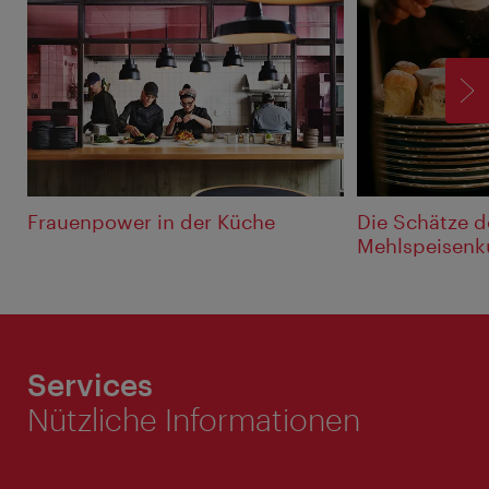
V
Frauenpower in der Küche
Die Schätze d
Mehlspeisenk
Services
Nützliche Informationen