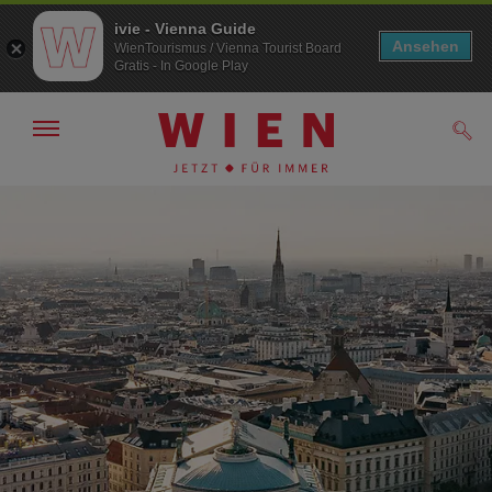
ivie - Vienna Guide
Ansehen
WienTourismus / Vienna Tourist Board
Gratis - In Google Play
Navigation
Such
anzeigen/
ausblenden
Zur
Zum
Navigation
Inhalt