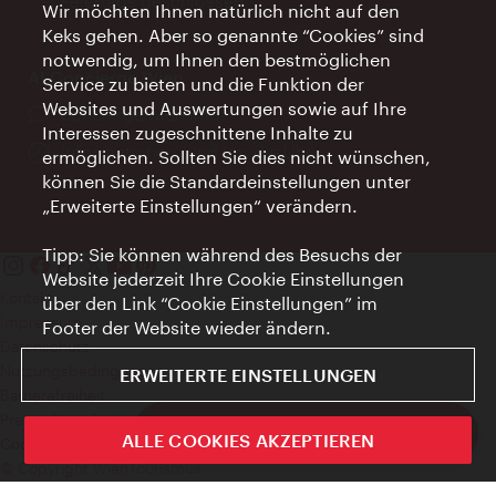
Feiertags geschlossen
Wir möchten Ihnen natürlich nicht auf den
Keks gehen. Aber so genannte “Cookies” sind
notwendig, um Ihnen den bestmöglichen
AI Concierge Wien
Service zu bieten und die Funktion der
Websites und Auswertungen sowie auf Ihre
Ort:
concierge.wien.info
Interessen zugeschnittene Inhalte zu
Öffnungszeiten:
Informationen rund um die Uhr
ermöglichen. Sollten Sie dies nicht wünschen,
können Sie die Standardeinstellungen unter
„Erweiterte Einstellungen“ verändern.
Tipp: Sie können während des Besuchs der
Website jederzeit Ihre Cookie Einstellungen
Kontakt
über den Link “Cookie Einstellungen” im
Impressum
Footer der Website wieder ändern.
Datenschutz
Nutzungsbedingungen
ERWEITERTE EINSTELLUNGEN
Barrierefreiheit
Presse-Kontakt
ivie - Die offizielle City Guide App
ALLE COOKIES AKZEPTIEREN
Cookie Einstellungen
Schlie
© Copyright WienTourismus