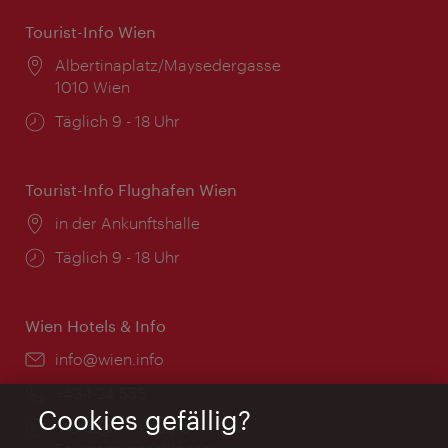
Tourist-Info Wien
Ort:
Albertinaplatz/Maysedergasse
1010 Wien
Öffnungszeiten:
Täglich 9 - 18 Uhr
Tourist-Info Flughafen Wien
Ort:
in der Ankunftshalle
Öffnungszeiten:
Täglich 9 - 18 Uhr
Wien Hotels & Info
Email:
info@wien.info
Telefon:
+43-1-24 555
Cookies gefällig?
Öffnungszeiten:
Montag - Freitag 9 – 17 Uhr