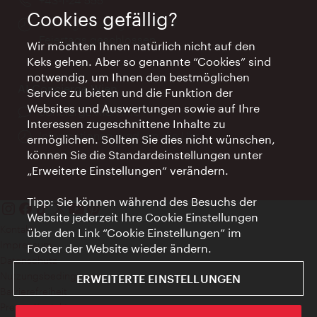
Cookies gefällig?
Öffnungszeiten:
Montag - Freitag 9 – 17 Uhr
Feiertags geschlossen
Wir möchten Ihnen natürlich nicht auf den
Keks gehen. Aber so genannte “Cookies” sind
notwendig, um Ihnen den bestmöglichen
AI Concierge Wien
Service zu bieten und die Funktion der
Websites und Auswertungen sowie auf Ihre
Ort:
concierge.wien.info
Interessen zugeschnittene Inhalte zu
Öffnungszeiten:
Informationen rund um die Uhr
ermöglichen. Sollten Sie dies nicht wünschen,
können Sie die Standardeinstellungen unter
„Erweiterte Einstellungen“ verändern.
Tipp: Sie können während des Besuchs der
Website jederzeit Ihre Cookie Einstellungen
Kontakt
über den Link “Cookie Einstellungen” im
Impressum
Footer der Website wieder ändern.
Datenschutz
Nutzungsbedingungen
ERWEITERTE EINSTELLUNGEN
Barrierefreiheit
Presse-Kontakt