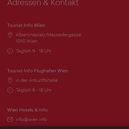
Adressen & Kontakt
Tourist-Info Wien
Ort:
Albertinaplatz/Maysedergasse
1010 Wien
Öffnungszeiten:
Täglich 9 - 18 Uhr
Tourist-Info Flughafen Wien
Ort:
in der Ankunftshalle
Öffnungszeiten:
Täglich 9 - 18 Uhr
Wien Hotels & Info
Email:
info@wien.info
Telefon:
+43-1-24 555