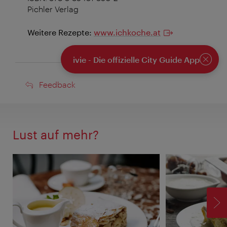
Pichler Verlag
Weitere Rezepte:
www.ichkoche.at
ivie - Die offizielle City Guide App
Schlie
Feedback
Feedback
Lust auf mehr?
V