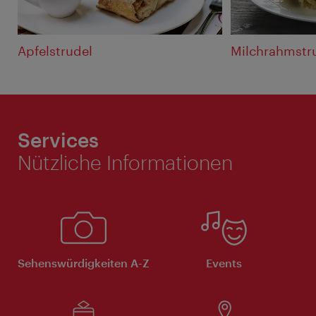
Apfelstrudel
Milchrahmstr
Services
Nützliche Informationen
Sehenswürdigkeiten A-Z
Events