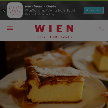
ivie - Vienna Guide
Ansehen
WienTourismus / Vienna Tourist Board
Gratis - In Google Play
Navigation
Such
anzeigen/
ausblenden
Zur
Zum
Navigation
Inhalt