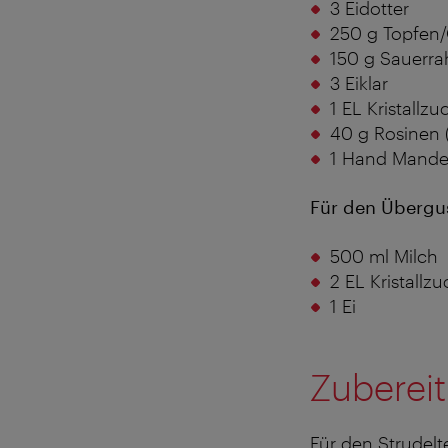
3 Eidotter
250 g Topfen/Q
150 g Sauerr
3 Eiklar
1 EL Kristallzu
40 g Rosinen 
1 Hand Mandel
Für den Übergu
500 ml Milch
2 EL Kristallzu
1 Ei
Zuberei
Für den Strudel