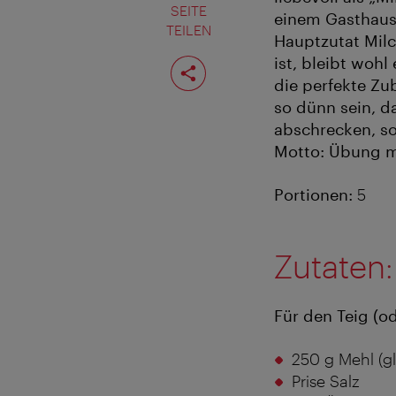
SEITE
einem Gasthaus
TEILEN
Hauptzutat Milc
Seite
ist, bleibt wohl
teilen
die perfekte Zub
so dünn sein, d
abschrecken, so
Motto: Übung m
Portionen:
5
Zutaten:
Für den Teig (o
250 g Mehl (gl
Prise Salz