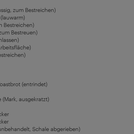
lüssig, zum Bestreichen)
 (lauwarm)
m Bestreichen)
zum Bestreuen)
nlassen)
Arbeitsfläche)
estreichen)
oastbrot (entrindet)
e (Mark, ausgekratzt)
cker
cker
(unbehandelt, Schale abgerieben)