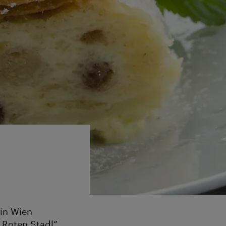
in Wien
„Roten Stadl“,