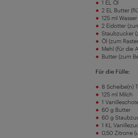
1 EL Öl
2 EL Butter (f
125 ml Wasser
2 Eidotter (zu
Staubzucker (
Öl (zum Raste
Mehl (für die 
Butter (zum B
Für die Fülle:
8 Scheibe(n) T
125 ml Milch
1 Vanilleschot
60 g Butter
60 g Staubzu
1 KL Vanillezu
0,50 Zitrone 