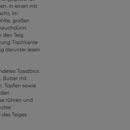
en, in einen mit
acht, im
ehlte, großen
n hauchdünn
 den Teig
htung Tischkante
ng darunter lesen
indetes Toastbrot
. Butter mit
n. Topfen sowie
 den
sse rühren und
utter
l des Teiges