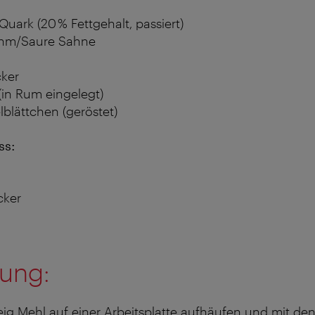
uark (20 % Fettgehalt, passiert)
ahm/Saure Sahne
cker
(in Rum eingelegt)
blättchen (geröstet)
ss:
cker
tung:
teig Mehl auf einer Arbeitsplatte aufhäufen und mit 