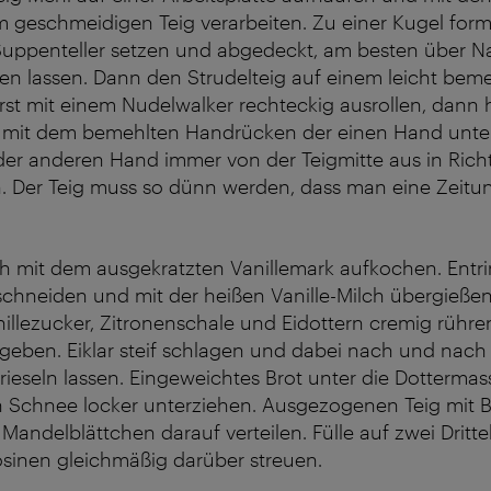
 geschmeidigen Teig verarbeiten. Zu einer Kugel form
 Suppenteller setzen und abgedeckt, am besten über N
en lassen. Dann den Strudelteig auf einem leicht bem
st mit einem Nudelwalker rechteckig ausrollen, dan
 mit dem bemehlten Handrücken der einen Hand unter
 der anderen Hand immer von der Teigmitte aus in Ric
n. Der Teig muss so dünn werden, dass man eine Zeitu
lch mit dem ausgekratzten Vanillemark aufkochen. Entr
 schneiden und mit der heißen Vanille-Milch übergießen
illezucker, Zitronenschale und Eidottern cremig rühre
eben. Eiklar steif schlagen und dabei nach und nach
inrieseln lassen. Eingeweichtes Brot unter die Dotterma
 Schnee locker unterziehen. Ausgezogenen Teig mit B
Mandelblättchen darauf verteilen. Fülle auf zwei Dritte
osinen gleichmäßig darüber streuen.