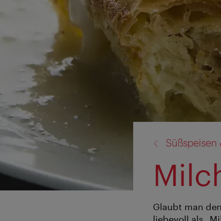
Zurück
Süßspeisen 
zu:
Milc
Glaubt man den 
liebevoll als „M