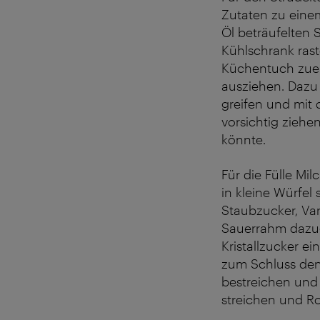
Zutaten zu einem
Öl beträufelten
Kühlschrank rast
Küchentuch zuer
ausziehen. Dazu
greifen und mit
vorsichtig ziehe
könnte.
Für die Fülle Mi
in kleine Würfel
Staubzucker, Van
Sauerrahm dazug
Kristallzucker e
zum Schluss den
bestreichen und 
streichen und R