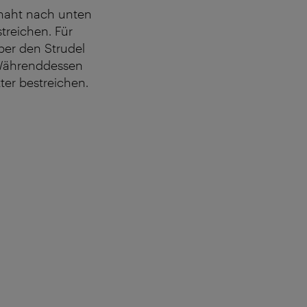
ignaht nach unten
treichen. Für
ber den Strudel
 Währenddessen
er bestreichen.