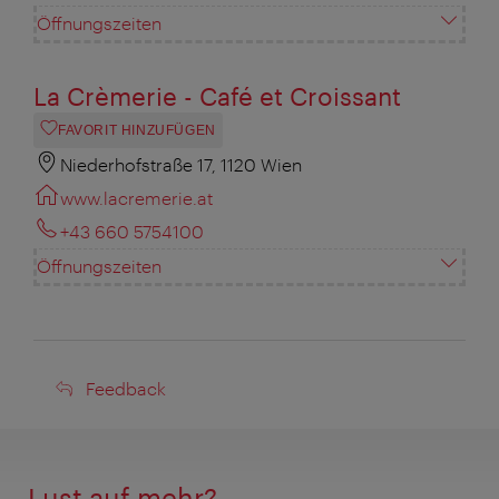
Öffnungszeiten
La Crèmerie - Café et Croissant
FAVORIT HINZUFÜGEN
Niederhofstraße 17, 1120 Wien
www.lacremerie.at
+43 660 5754100
Öffnungszeiten
Feedback
Feedback
Lust auf mehr?