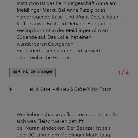
Institution ist das Feinkostgeschäft
Anna am
Meidlinger Markt
. Bei Anna Putz gibt es
hervorragende Käse- und Wurst-Spezialitäten,
Kaffee sowie Brot und Gebäck. Biergarten-
Feeling kommt in der
Meidlinger Alm
am
Südende auf. Das Lokal hat einen
wunderbaren Gastgarten
mit Lederhülsenbäumen und serviert
österreichische Gerichte.
von
Alle Bilder anzeigen
1
/
4
/Mafia
Heu & Gabel
–
© Heu & Gabel/Vicky Posch
Heu
Wer lieber zuhause aufkochen möchte, sollte
sich was Fleischwaren betrifft
bei
Nuran
eindecken. Der Besitzer ist seit
über 30 Jahren am Meidlinger Markt tätig,