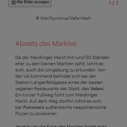
von
Alle Bilder anzeigen
1
/
7
© WienTourismus/Mafia Mashi
Abseits des Marktes
Da der Meidlinger Markt mit rund 50 Ständen
eher zu den kleinen Märkten zählt, lohnt es
sich, auch die Umgebung zu erkunden. Von
der U4 kommend befindet sich bei der
Station Längenfeldgasse eines der besten
veganen Restaurants der Stadt: das
Velani
.
Ein kurzer Fußweg führt zum Meidlinger
Markt. Auf dem Weg dorthin lohnt es sich,
bei
Pummarò
authentische neapolitanische
Pizzen zu probieren.
Jeweils um die Ecke des Marktes findet man