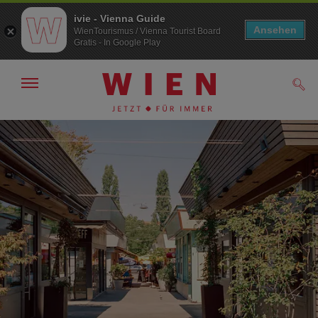
ivie - Vienna Guide
Ansehen
WienTourismus / Vienna Tourist Board
Gratis - In Google Play
Navigation
Such
anzeigen/
ausblenden
Zur
Zum
Navigation
Inhalt