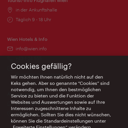
Tourist-Info Flughafen Wien
Ort:
in der Ankunftshalle
Öffnungszeiten:
Täglich 9 - 18 Uhr
Wien Hotels & Info
Email:
info@wien.info
Telefon:
+43-1-24 555
Cookies gefällig?
Öffnungszeiten:
Montag - Freitag 9 – 17 Uhr
Feiertags geschlossen
Wir möchten Ihnen natürlich nicht auf den
Keks gehen. Aber so genannte “Cookies” sind
notwendig, um Ihnen den bestmöglichen
AI Concierge Wien
Service zu bieten und die Funktion der
Websites und Auswertungen sowie auf Ihre
Ort:
concierge.wien.info
Interessen zugeschnittene Inhalte zu
Öffnungszeiten:
Informationen rund um die Uhr
ermöglichen. Sollten Sie dies nicht wünschen,
können Sie die Standardeinstellungen unter
„Erweiterte Einstellungen“ verändern.