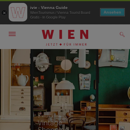
ivie - Vienna Guide
Ansehen
WienTourismus / Vienna Tourist Board
Gratis - In Google Play
Navigation
Such
anzeigen/
ausblenden
Zur
Zum
Navigation
Inhalt