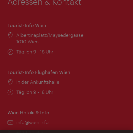
Adressen & Kontakt
Tourist-Info Wien
Ort:
Albertinaplatz/Maysedergasse
1010 Wien
Öffnungszeiten:
Täglich 9 - 18 Uhr
Tourist-Info Flughafen Wien
Ort:
in der Ankunftshalle
Öffnungszeiten:
Täglich 9 - 18 Uhr
Wien Hotels & Info
Email:
info@wien.info
Telefon:
+43-1-24 555