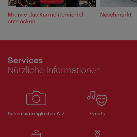
Mit ivie das Karmeliterviertel
Naschmarkt
entdecken
Services
Nützliche Informationen
Sehenswürdigkeiten A-Z
Events