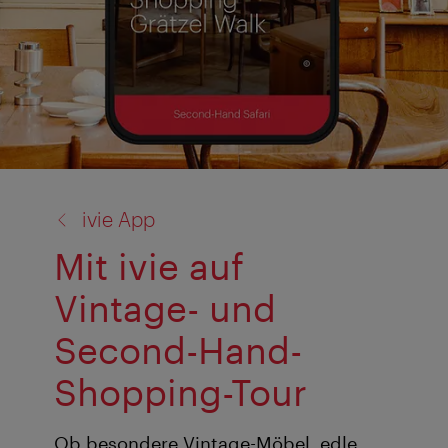
Zurück
ivie App
zu:
Mit ivie auf
Vintage- und
Second-Hand-
Shopping-Tour
Ob besondere Vintage-Möbel, edle