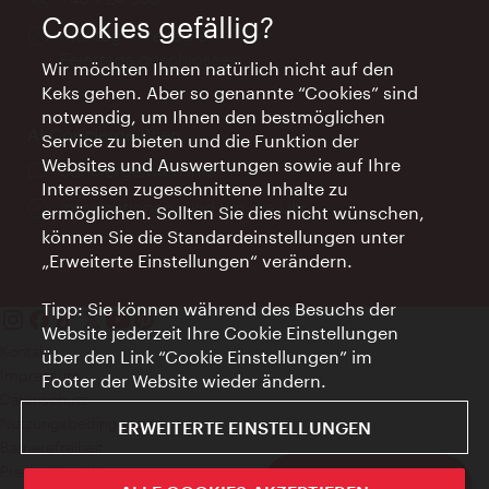
Cookies gefällig?
Öffnungszeiten:
Montag - Freitag 9 – 17 Uhr
Feiertags geschlossen
Wir möchten Ihnen natürlich nicht auf den
Keks gehen. Aber so genannte “Cookies” sind
notwendig, um Ihnen den bestmöglichen
AI Concierge Wien
Service zu bieten und die Funktion der
Websites und Auswertungen sowie auf Ihre
Ort:
concierge.wien.info
Interessen zugeschnittene Inhalte zu
Öffnungszeiten:
Informationen rund um die Uhr
ermöglichen. Sollten Sie dies nicht wünschen,
können Sie die Standardeinstellungen unter
„Erweiterte Einstellungen“ verändern.
Tipp: Sie können während des Besuchs der
Website jederzeit Ihre Cookie Einstellungen
Kontakt
über den Link “Cookie Einstellungen” im
Impressum
Footer der Website wieder ändern.
Datenschutz
Nutzungsbedingungen
ERWEITERTE EINSTELLUNGEN
Barrierefreiheit
Presse-Kontakt
Vienna City Card