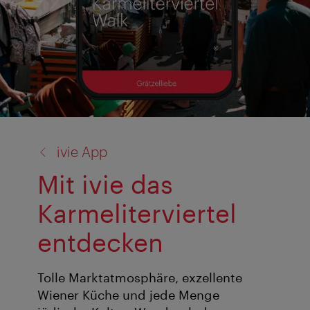
Zurück
ivie App
zu:
Mit ivie das
Karmeliterviertel
entdecken
Tolle Marktatmosphäre, exzellente
Wiener Küche und jede Menge