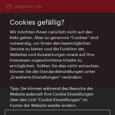
Email:
info@wien.info
Telefon:
+43-1-24 555
Cookies gefällig?
Öffnungszeiten:
Montag - Freitag 9 – 17 Uhr
Feiertags geschlossen
Wir möchten Ihnen natürlich nicht auf den
Keks gehen. Aber so genannte “Cookies” sind
notwendig, um Ihnen den bestmöglichen
AI Concierge Wien
Service zu bieten und die Funktion der
Websites und Auswertungen sowie auf Ihre
Ort:
concierge.wien.info
Interessen zugeschnittene Inhalte zu
Öffnungszeiten:
Informationen rund um die Uhr
ermöglichen. Sollten Sie dies nicht wünschen,
können Sie die Standardeinstellungen unter
„Erweiterte Einstellungen“ verändern.
Tipp: Sie können während des Besuchs der
Website jederzeit Ihre Cookie Einstellungen
Kontakt
über den Link “Cookie Einstellungen” im
Impressum
Footer der Website wieder ändern.
Datenschutz