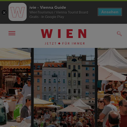
ivie - Vienna Guide
Ansehen
WienTourismus / Vienna Tourist Board
Gratis - In Google Play
Navigation
Such
anzeigen/
ausblenden
Zur
Zum
Navigation
Inhalt