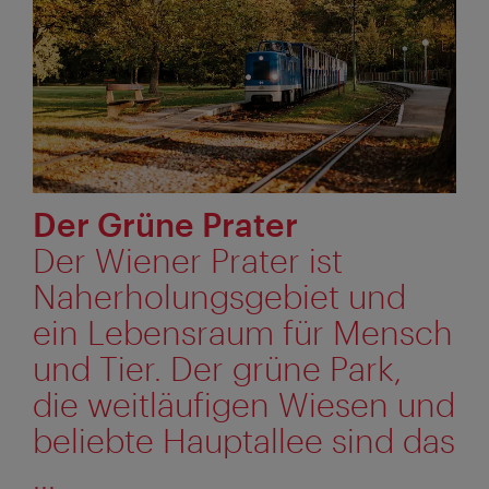
Der Grüne Prater
Der Wiener Prater ist
Naherholungsgebiet und
ein Lebensraum für Mensch
und Tier. Der grüne Park,
die weitläufigen Wiesen und
beliebte Hauptallee sind das
...