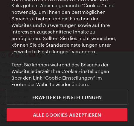
AI Concierge Wien
Keks gehen. Aber so genannte “Cookies” sind
notwendig, um Ihnen den bestmöglichen
Ort:
concierge.wien.info
Service zu bieten und die Funktion der
Öffnungszeiten:
Informationen rund um die Uhr
Websites und Auswertungen sowie auf Ihre
Interessen zugeschnittene Inhalte zu
ermöglichen. Sollten Sie dies nicht wünschen,
können Sie die Standardeinstellungen unter
„Erweiterte Einstellungen“ verändern.
Kontakt
Tipp: Sie können während des Besuchs der
Impressum
Website jederzeit Ihre Cookie Einstellungen
Datenschutz
über den Link “Cookie Einstellungen” im
Nutzungsbedingungen
Footer der Website wieder ändern.
Barrierefreiheit
Presse-Kontakt
ERWEITERTE EINSTELLUNGEN
Cookie Einstellungen
© Copyright WienTourismus
ALLE COOKIES AKZEPTIEREN