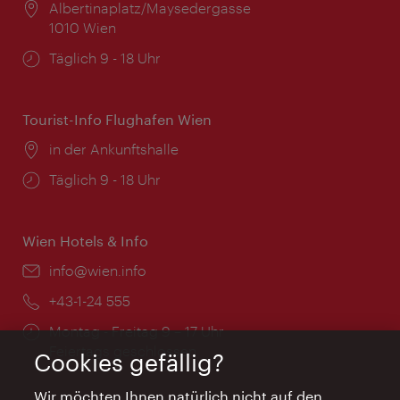
Ort:
Albertinaplatz/Maysedergasse
1010 Wien
Öffnungszeiten:
Täglich 9 - 18 Uhr
Tourist-Info Flughafen Wien
Ort:
in der Ankunftshalle
Öffnungszeiten:
Täglich 9 - 18 Uhr
Wien Hotels & Info
Email:
info@wien.info
Telefon:
+43-1-24 555
Öffnungszeiten:
Montag - Freitag 9 – 17 Uhr
Feiertags geschlossen
Cookies gefällig?
Wir möchten Ihnen natürlich nicht auf den