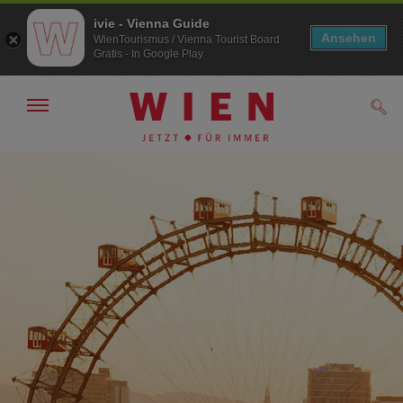
ivie - Vienna Guide
Ansehen
WienTourismus / Vienna Tourist Board
Gratis - In Google Play
Navigation
Such
anzeigen/
ausblenden
Zur
Zum
Navigation
Inhalt