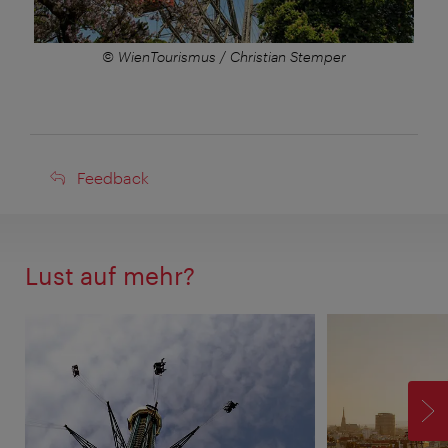
© WienTourismus / Christian Stemper
Feedback
Feedback
Lust auf mehr?
V