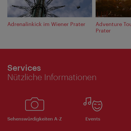
Adrenalinkick im Wiener Prater
Adventure To
Prater
Services
Nützliche Informationen
Sehenswürdigkeiten A-Z
Events