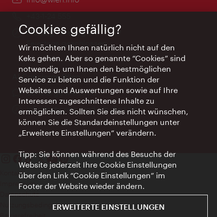
Telefon:
+43-1-24 555
Cookies gefällig?
Öffnungszeiten:
Montag - Freitag 9 – 17 Uhr
Feiertags geschlossen
Wir möchten Ihnen natürlich nicht auf den
Keks gehen. Aber so genannte “Cookies” sind
notwendig, um Ihnen den bestmöglichen
AI Concierge Wien
Service zu bieten und die Funktion der
Websites und Auswertungen sowie auf Ihre
Ort:
concierge.wien.info
Interessen zugeschnittene Inhalte zu
Öffnungszeiten:
Informationen rund um die Uhr
ermöglichen. Sollten Sie dies nicht wünschen,
können Sie die Standardeinstellungen unter
„Erweiterte Einstellungen“ verändern.
Tipp: Sie können während des Besuchs der
Website jederzeit Ihre Cookie Einstellungen
Kontakt
über den Link “Cookie Einstellungen” im
Impressum
Footer der Website wieder ändern.
Datenschutz
Nutzungsbedingungen
ERWEITERTE EINSTELLUNGEN
Barrierefreiheit