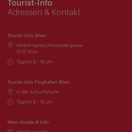
Tourist-Info
Adressen & Kontakt
Tourist-Info Wien
Ort:
Albertinaplatz/Maysedergasse
1010 Wien
Öffnungszeiten:
Täglich 9 - 18 Uhr
Tourist-Info Flughafen Wien
Ort:
in der Ankunftshalle
Öffnungszeiten:
Täglich 9 - 18 Uhr
Wien Hotels & Info
Email:
info@wien.info