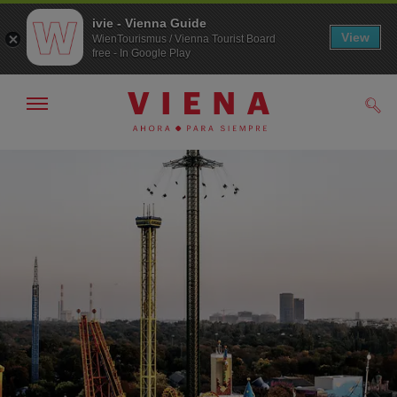
ivie - Vienna Guide
View
WienTourismus / Vienna Tourist Board
free - In Google Play
Mostrar/ocultar
Busc
navegación
A
Al
la
contenido
navegación