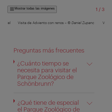
de
Mostrar todas las imágenes
1
/
3
les del
Visita de Adviento con renos
–
© Daniel Zupanc
Visit
Preguntas más frecuentes
¿Cuánto tiempo se
necesita para visitar el
Parque Zoológico de
Schönbrunn?
¿Qué tiene de especial
el Parque Zoológico de