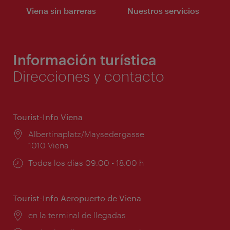
Viena sin barreras
Nuestros servicios
Información turística
Direcciones y contacto
Tourist-Info Viena
Lugar:
Albertinaplatz/Maysedergasse
1010 Viena
Horarios
Todos los días 09:00 - 18:00 h
de
apertura:
Tourist-Info Aeropuerto de Viena
Lugar:
en la terminal de llegadas