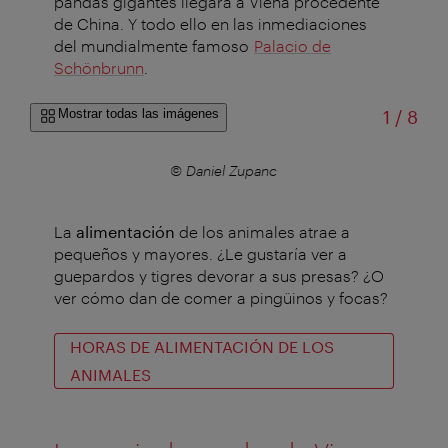
pandas gigantes llegará a Viena procedente
de China. Y todo ello en las inmediaciones
del mundialmente famoso
Palacio de
Schönbrunn
.
de
Mostrar todas las imágenes
1
/
8
© Daniel Zupanc
La
alimentación
de los animales atrae a
pequeños y mayores. ¿Le gustaría ver a
guepardos y tigres devorar a sus presas? ¿O
ver cómo dan de comer a pingüinos y focas?
HORAS DE ALIMENTACIÓN DE LOS
ANIMALES