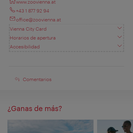
www.zoovienna.at
+43 1 877 92 94
office@zoovienna.at
Vienna City Card
Horarios de apertura
Accesibilidad
Comentarios
Comentarios
¿Ganas de más?