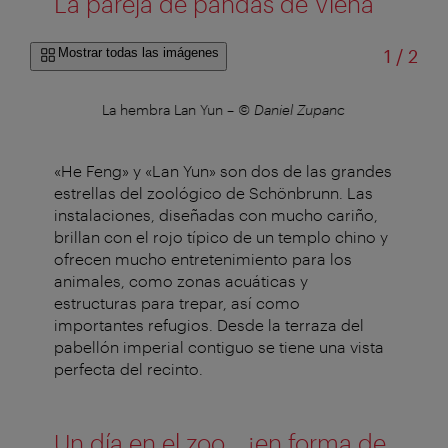
La pareja de pandas de Viena
de
Mostrar todas las imágenes
1
/
2
nc
La hembra Lan Yun
–
© Daniel Zupanc
E
«He Feng» y «Lan Yun» son dos de las grandes
estrellas del zoológico de Schönbrunn. Las
instalaciones, diseñadas con mucho cariño,
brillan con el rojo típico de un templo chino y
ofrecen mucho entretenimiento para los
animales, como zonas acuáticas y
estructuras para trepar, así como
importantes refugios. Desde la terraza del
pabellón imperial contiguo se tiene una vista
perfecta del recinto.
Un día en el zoo... ¡en forma de