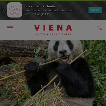
ivie - Vienna Guide
View
WienTourismus / Vienna Tourist Board
free - In Google Play
Mostrar/ocultar
Busc
navegación
A
Al
la
contenido
navegación