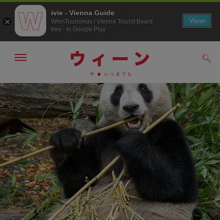
ivie - Vienna Guide
View
WienTourismus / Vienna Tourist Board
free - In Google Play
メ
検
ニ
索
ュ
メ
こ
す
ー
る
ニ
の
の
ュ
ペ
表
ー
ー
示・
非
へ
ジ
表
の
示
ト
ッ
プ
へ