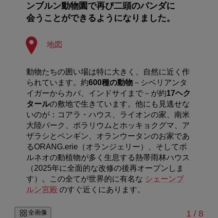
ンブルン動物園で再び二頭のパンダに
会うことができるようになりました。
地図
動物たちの囲い場は特に大きく、自然に近く作
られています。約
600種の動物
－シベリアンタ
イガーからカバ、インドサイまで－が約
17ヘク
タール
の敷地で生きています。他にも見逃せな
いのが：コアラ・ハウス、ライオンの家、南米
大陸パーク、ポラリウムとホッキョクグマ、ア
ザラシとペンギン、オランウータンのお家であ
るORANG.erie（オランジェリー）、そしてボ
ルネオの動植物が多く生息する熱帯雨林ハウス
（2025年に全面的な改修の後再オープンしま
す）。この全てが世界的に有名な
シェーンブ
ルン宮殿
のすぐ近くにあります。
/
全画像
1
/
8