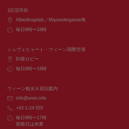
1区旧市街
場
Albertinaplatz／Maysedergasse角
所：
営
毎日9時〜18時
業
時
間：
シュヴェヒャート・ウィーン国際空港
場
到着ロビー
所：
営
毎日9時〜18時
業
時
間：
ウィーン観光＆宿泊案内
E
info@wien.info
メ
電
+43-1-24 555
ー
話
ル：
営
毎日9時〜17時
番
業
祝祭日は休業
号：