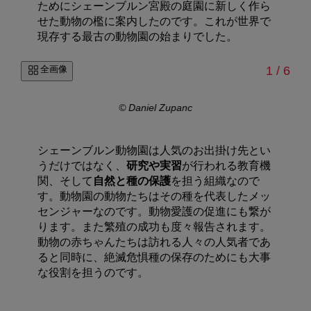
ためにシェーンブルン宮殿の庭園に新しく作ら
せた動物の檻に案内したのです。これが世界で
現存する最古の動物園の始まりでした。
/
全画像
1
/
6
© Daniel Zupanc
シェーンブルン動物園は人気のお出掛け先とい
うだけではなく、
研究や実習
が行われる教育機
関、そして
自然と種の保護
を担う組織なので
す。動物園の動物たちはその種を代表したメッ
センジャーなのです。動物愛護の促進にも繋が
ります。また繁殖の成功も度々報告されます。
動物の赤ちゃんたちは訪れる人々の人気者であ
ると同時に、絶滅危惧種の保存のためにも大事
な役割を担うのです。