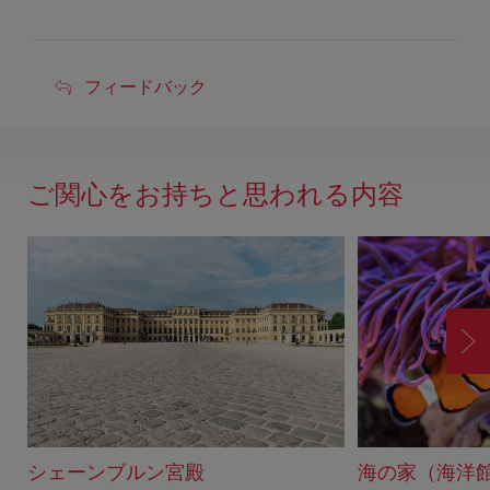
フ
フィードバック
ィ
ー
ド
ご関心をお持ちと思われる内容
バ
ッ
ク
進
む
シェーンブルン宮殿
海の家（海洋