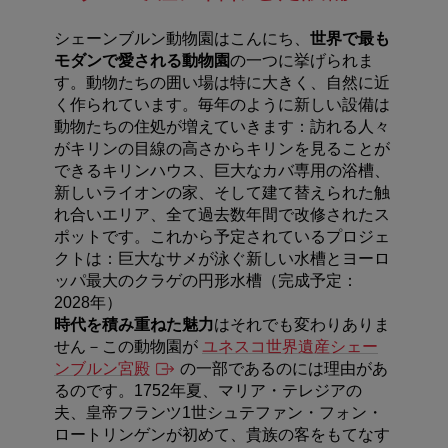
シェーンブルン動物園はこんにち、
世界で最も
モダンで愛される動物園
の一つに挙げられま
す。動物たちの囲い場は特に大きく、自然に近
く作られています。毎年のように新しい設備は
動物たちの住処が増えていきます：訪れる人々
がキリンの目線の高さからキリンを見ることが
できるキリンハウス、巨大なカバ専用の浴槽、
新しいライオンの家、そして建て替えられた触
れ合いエリア、全て過去数年間で改修されたス
ポットです。これから予定されているプロジェ
クトは：巨大なサメが泳ぐ新しい水槽とヨーロ
ッパ最大のクラゲの円形水槽（完成予定：
2028年）
時代を積み重ねた魅力
はそれでも変わりありま
せん－この動物園が
ユネスコ世界遺産シェー
ンブルン宮殿
の一部であるのには理由があ
るのです。1752年夏、マリア・テレジアの
夫、皇帝フランツ1世シュテファン・フォン・
ロートリンゲンが初めて、貴族の客をもてなす