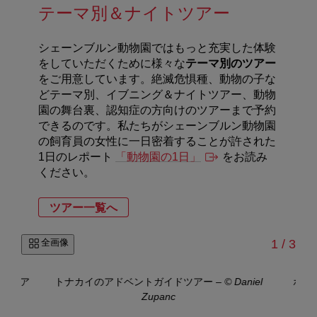
テーマ別＆ナイトツアー
シェーンブルン動物園ではもっと充実した体験
をしていただくために様々な
テーマ別のツアー
をご用意しています。絶滅危惧種、動物の子な
どテーマ別、イブニング＆ナイトツアー、動物
園の舞台裏、認知症の方向けのツアーまで予約
できるのです。私たちがシェーンブルン動物園
の飼育員の女性に一日密着することが許された
1日のレポート
「動物園の1日」
をお読み
ください。
ツアー一覧へ
/
全画像
1
/
3
ン羊のア
トナカイのアドベントガイドツアー
–
© Daniel
ホッ
anc
Zupanc