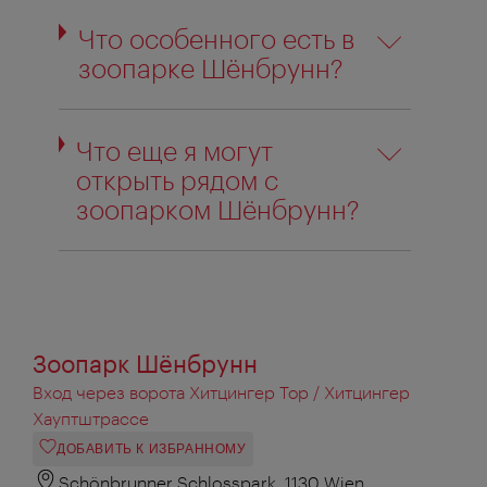
Что особенного есть в
зоопарке Шёнбрунн?
Что еще я могут
открыть рядом с
зоопарком Шёнбрунн?
Зоопарк Шёнбрунн
Вход через ворота Хитцингер Тор / Хитцингер
Хауптштрассе
ДОБАВИТЬ К ИЗБРАННОМУ
Schönbrunner Schlosspark, 1130 Wien