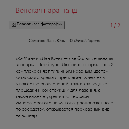
Венская пара панд
из
Показать все фотографии
1
/
2
Самочка Лань Юнь
–
© Daniel Zupanc
«Хэ Фэн» и «Лан Юнь» — две большие звезды
зоопарка Шёнбрунн. Любовно оформленный
комплекс сияет типичным красным цветом
китайского храма и предлагает животным
множество развлечений, таких как водные
площадки и конструкции для лазания, а
также важные укрытия. С террасы
императорского павильона, расположенного
по соседству, открывается прекрасный вид
на вольер.