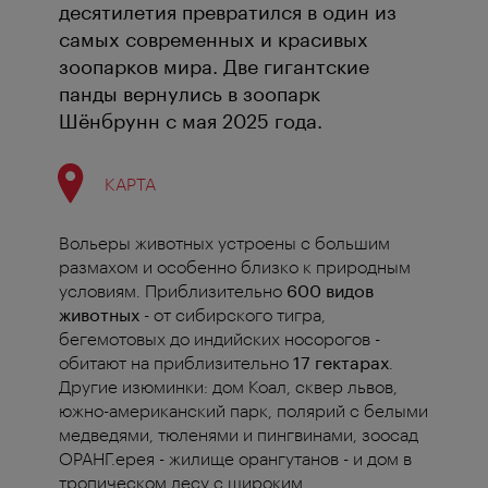
десятилетия превратился в один из
самых современных и красивых
зоопарков мира. Две гигантские
панды вернулись в зоопарк
Шёнбрунн с мая 2025 года.
КАРТА
Вольеры животных устроены с большим
размахом и особенно близко к природным
условиям. Приблизительно
600 видов
животных
- от сибирского тигра,
бегемотовых до индийских носорогов -
обитают на приблизительно
17 гектарах
.
Другие изюминки: дом Коал, сквер львов,
южно-американский парк, полярий с белыми
медведями, тюленями и пингвинами, зоосад
ОРАНГ.ерея - жилище орангутанов - и дом в
тропическом лесу с широким