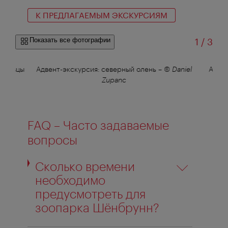
К ПРЕДЛАГАЕМЫМ ЭКСКУРСИЯМ
из
Показать все фотографии
1
/
3
а, овцы
Адвент-экскурсия: северный олень
–
© Daniel
Адвен
Zupanc
FAQ – Часто задаваемые
вопросы
Сколько времени
необходимо
предусмотреть для
зоопарка Шёнбрунн?