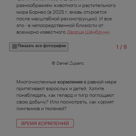
разнообразием животного и растительного
мира Борнео (в 2025 г. вновь откроется
после масштабной реконструкции). И все
это - в непосредственной близости от
всемирно известного
Дворца Шёнбрунн
.
из
Показать все фотографии
1
/
8
© Daniel Zupanc
Многочисленные
кормления
в равной мере
притягивают взрослых и детей. Хотите
понаблюдать, как гепард и тигр поглощают
свою добычу? Или посмотреть, как кормят
пингвинов и тюленей?
ВРЕМЯ КОРМЛЕНИЙ