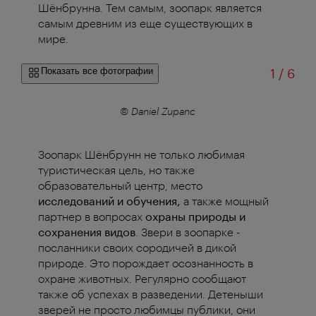
Шёнбрунна. Тем самым, зоопарк является
самым древним из еще существующих в
мире.
из
Показать все фотографии
1
/
6
© Daniel Zupanc
Зоопарк Шёнбрунн не только любимая
туристическая цель, но также
образовательный центр, место
исследований и обучения,
а также мощный
партнер в вопросах
охраны природы и
сохранения видов
. Звери в зоопарке -
посланники своих сородичей в дикой
природе. Это порождает осознанность в
охране животных. Регулярно сообщают
также об успехах в разведении. Детеныши
зверей не просто любимцы публики, они