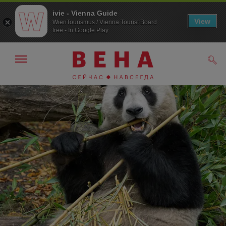
ivie - Vienna Guide
View
WienTourismus / Vienna Tourist Board
free - In Google Play
Показать/
Поис
скрыть
панель
навигации
К
К
навигации
содержанию