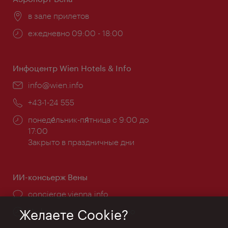
Расположение:
в зале прилетов
Часы
ежедневно 09:00 - 18:00
работы:
Инфоцентр Wien Hotels & Info
Эл.
info@wien.info
почта:
Телефон:
+43-1-24 555
Часы
понеде́льник-пя́тница с 9:00 до
работы:
17:00
Закрыто в праздничные дни
ИИ-консьерж Вены
concierge.vienna.info
Информация круглосуточно
Желаете Cookie?