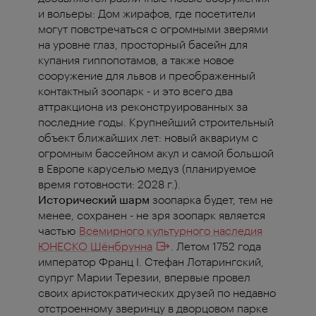
и вольеры: Дом жирафов, где посетители
могут повстречаться с огромными зверями
на уровне глаз, просторный басейн для
купания гиппопотамов, а также новое
сооружение для львов и преображенный
контактный зоопарк - и это всего два
аттракциона из реконструированных за
последние годы. Крупнейший строительный
объект ближайших лет: новый аквариум с
огромным бассейном акул и самой большой
в Европе каруселью медуз (планируемое
время готовности: 2028 г.).
Исторический шарм
зоопарка будет, тем не
менее, сохранен - не зря зоопарк является
частью
Всемирного культурного наследия
ЮНЕСКО Шёнбрунна
. Летом 1752 года
император Франц I. Стефан Лотарингский,
супруг Марии Терезии, впервые провел
своих аристократических друзей по недавно
отстроенному зверинцу в дворцовом парке