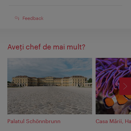
Feedback
Feedback
Aveţi chef de mai mult?
ÎN
Palatul Schönnbrunn
Casa Mării, H