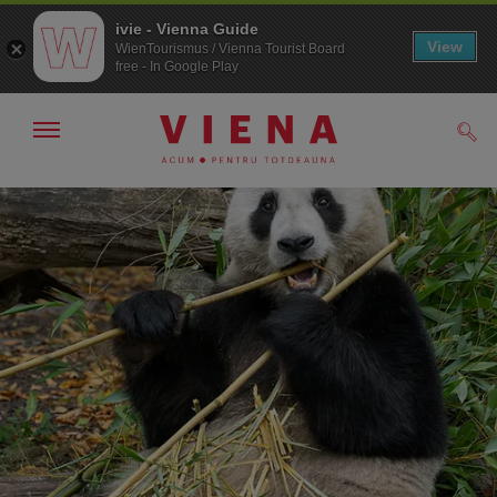
ivie - Vienna Guide
View
WienTourismus / Vienna Tourist Board
free - In Google Play
Arată/ascunde
Căut
navigarea
Către
Către
navigare
texte