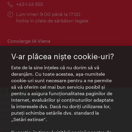
mail:
Telefon:
+43-1-24 555
Program:
Luni-Vineri 9:00 până la 17:00
Închis în zilele de sărbători legale
Concierge IA Viena
concierge.vienna.info
V-ar plăcea nişte cookie-uri?
Informații non-stop
Este de la sine înţeles că nu dorim să vă
deranjăm. Cu toate acestea, aşa-numitele
cookie-uri sunt necesare pentru a ne permite
să vă oferim cel mai bun serviciu posibil şi
pentru a asigura funcţionalitatea paginilor de
Contact
Internet, evaluărilor şi conţinuturilor adaptate
Credits
la interesele dvs. Dacă nu doriţi utilizarea lor,
Declaraţie privind protecţia datelor
puteţi schimba setările dvs. standard la
Terms of Use
„Setări extinse“.
Accesibilitate
Contact presa