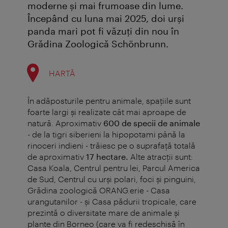
moderne şi mai frumoase din lume.
Începând cu luna mai 2025, doi urşi
panda mari pot fi văzuţi din nou în
Grădina Zoologică Schönbrunn.
HARTĂ
În adăposturile pentru animale, spaţiile sunt
foarte largi şi realizate cât mai aproape de
natură. Aproximativ
600 de specii de animale
- de la tigri siberieni la hipopotami până la
rinoceri indieni - trăiesc pe o suprafață totală
de aproximativ
17 hectare.
Alte atracţii sunt:
Casa Koala, Centrul pentru lei, Parcul America
de Sud, Centrul cu urşi polari, foci şi pinguini,
Grădina zoologică ORANG.erie - Casa
urangutanilor - şi Casa pădurii tropicale, care
prezintă o diversitate mare de animale şi
plante din Borneo (care va fi redeschisă în