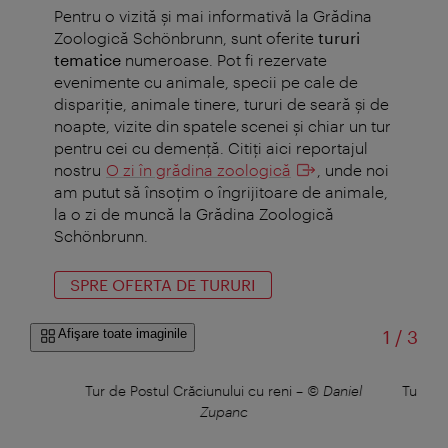
Pentru o vizită și mai informativă la Grădina
Zoologică Schönbrunn, sunt oferite
tururi
tematice
numeroase. Pot fi rezervate
evenimente cu animale, specii pe cale de
dispariţie, animale tinere, tururi de seară şi de
noapte, vizite din spatele scenei şi chiar un tur
pentru cei cu demenţă. Citiţi aici reportajul
nostru
O zi în grădina zoologică
, unde noi
am putut să însoțim o îngrijitoare de animale,
la o zi de muncă la Grădina Zoologică
Schönbrunn.
SPRE OFERTA DE TURURI
din
Afişare toate imaginile
1
/
3
tul
Tur de Postul Crăciunului cu reni
–
© Daniel
Tur de 
niel
Zupanc