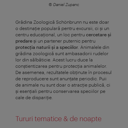
© Daniel Zupanc
Grădina Zoologică Schönbrunn nu este doar
o destinație populară pentru excursii, ci și un
centru educațional, un loc pentru
cercetare și
predare
și un partener puternic pentru
protecția naturii și a speciilor
. Animalele din
grădina zoologică sunt ambasadorii rudelor
lor din sălbăticie. Acest lucru duce la
conștientizarea pentru protecția animalelor.
De asemenea, rezultatele obţinute în procesul
de reproducere sunt anunţate periodic. Puii
de animale nu sunt doar o atracţie publică, ci
şi esenţiali pentru conservarea speciilor pe
cale de dispariţie.
Tururi tematice & de noapte