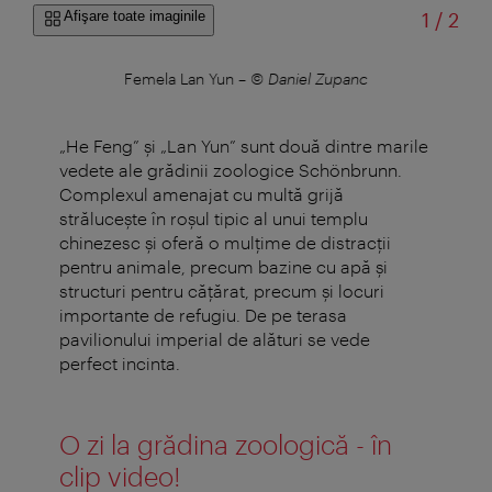
din
Afişare toate imaginile
1
/
2
c
Femela Lan Yun
–
© Daniel Zupanc
„He Feng” și „Lan Yun” sunt două dintre marile
vedete ale grădinii zoologice Schönbrunn.
Complexul amenajat cu multă grijă
strălucește în roșul tipic al unui templu
chinezesc și oferă o mulțime de distracții
pentru animale, precum bazine cu apă și
structuri pentru cățărat, precum și locuri
importante de refugiu. De pe terasa
pavilionului imperial de alături se vede
perfect incinta.
O zi la grădina zoologică - în
clip video!