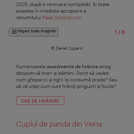
2025, după o renovare completă). Şi toate
acestea în imediata apropiere a
renumitului
Palat Schönbrunn
.
din
Afişare toate imaginile
1
/
8
© Daniel Zupanc
Numeroasele
evenimente de hrănire
atrag
deopotrivă tineri și bătrâni. Doriți să vedeți
cum gheparzii și tigrii își consumă prada? Sau
să vă uitaţi cum sunt hrăniţi pinguinii şi focile?
ORE DE HRĂNIRE
Cuplul de panda din Viena