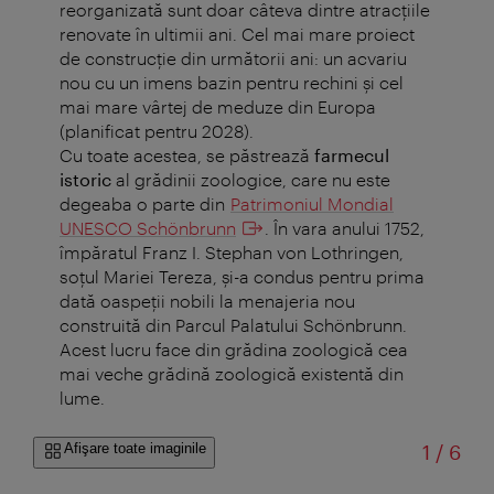
reorganizată sunt doar câteva dintre atracțiile
renovate în ultimii ani. Cel mai mare proiect
de construcţie din următorii ani: un acvariu
nou cu un imens bazin pentru rechini şi cel
mai mare vârtej de meduze din Europa
(planificat pentru 2028).
Cu toate acestea, se păstrează
farmecul
istoric
al grădinii zoologice, care nu este
degeaba o parte din
Patrimoniul Mondial
UNESCO Schönbrunn
. În vara anului 1752,
împăratul Franz I. Stephan von Lothringen,
soțul Mariei Tereza, și-a condus pentru prima
dată oaspeții nobili la menajeria nou
construită din Parcul Palatului Schönbrunn.
Acest lucru face din grădina zoologică cea
mai veche grădină zoologică existentă din
lume.
din
Afişare toate imaginile
1
/
6