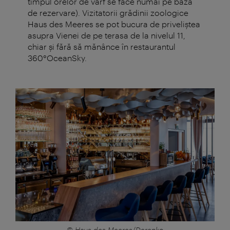
timpul orelor de vârf se face numai pe bază
de rezervare). Vizitatorii grădinii zoologice
Haus des Meeres se pot bucura de priveliștea
asupra Vienei de pe terasa de la nivelul 11,
chiar și fără să mănânce în restaurantul
360°OceanSky.
© Haus des Meeres/Derenko