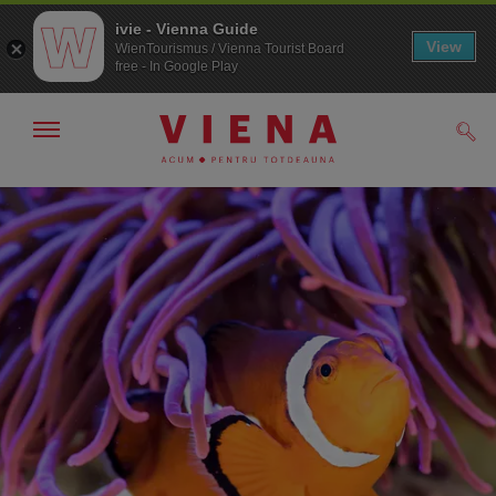
ivie - Vienna Guide
View
WienTourismus / Vienna Tourist Board
free - In Google Play
Arată/ascunde
Căut
navigarea
Către
Către
navigare
texte