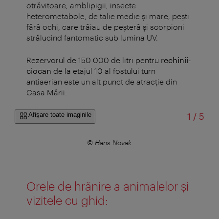
otrăvitoare, amblipigii, insecte
heterometabole, de talie medie şi mare, peşti
fără ochi, care trăiau de peşteră şi scorpioni
strălucind fantomatic sub lumina UV.
Rezervorul de 150 000 de litri pentru
rechinii-
ciocan
de la etajul 10 al fostului turn
antiaerian este un alt punct de atracţie din
Casa Mării.
din
Afişare toate imaginile
1
/
5
© Hans Novak
Orele de hrănire a animalelor şi
vizitele cu ghid: