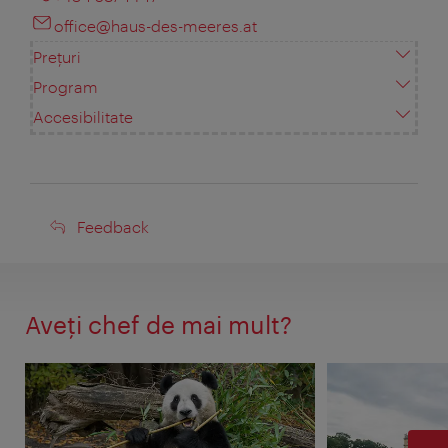
office@haus-des-meeres.at
Prețuri
Program
Accesibilitate
Feedback
Feedback
Aveţi chef de mai mult?