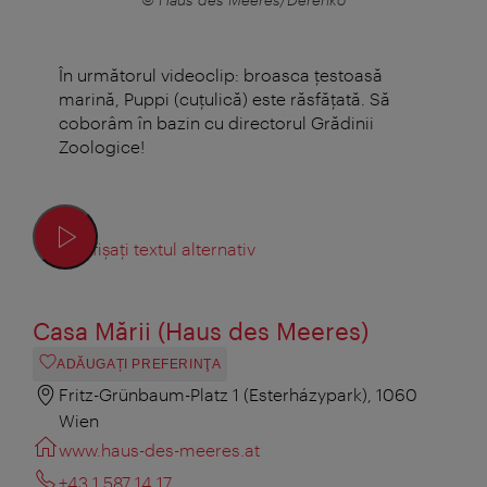
În următorul videoclip: broasca ţestoasă
marină, Puppi (cuţulică) este răsfăţată. Să
coborâm în bazin cu directorul Grădinii
Zoologice!
Afișați textul alternativ
Casa Mării (Haus des Meeres)
ADĂUGAȚI PREFERINŢA
Fritz-Grünbaum-Platz 1 (Esterházypark), 1060
Wien
www.haus-des-meeres.at
+43 1 587 14 17