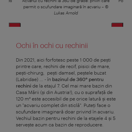
us des
Acvariul cu rechini la 360 de grade: priviri care
Potoroi
permit o scufundare imaginară în acvariu
–
©
Lukas Arnold
Ochi în ochi cu rechinii
Din 2021, aici forfotesc peste 1 000 de peşti
printre care, rechini de recif, pisici de mare,
peşti-chirurg, peşti damsel, peştele buzat
(Labridae) ... - în
bazinul de 360° pentru
rechini
de la etajul 7. Cel mai mare bazin din
Casa Mării (şi din Austria!), cu o suprafaţă de
120 m² este accesibil de pe orice latură şi este
un "acvariu complet din sticlă". Puteţi face o
scufundare imaginară doar privind în acvariu.
Vechiul bazin pentru rechini de la etajele 4 şi 5
serveşte acum ca bazin de reproducere.