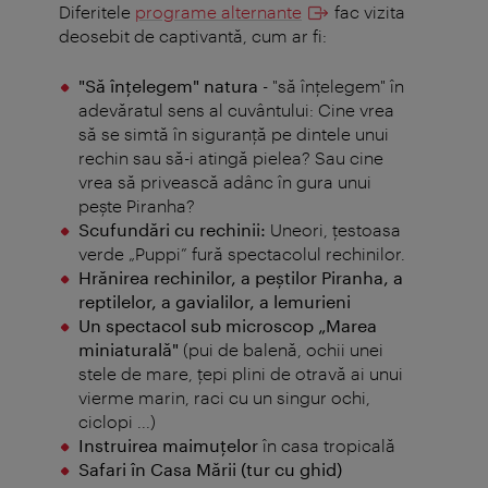
Diferitele
programe alternante
fac vizita
deosebit de captivantă, cum ar fi:
"Să înţelegem" natura
- "să înţelegem" în
adevăratul sens al cuvântului: Cine vrea
să se simtă în siguranţă pe dintele unui
rechin sau să-i atingă pielea? Sau cine
vrea să privească adânc în gura unui
peşte Piranha?
Scufundări cu rechinii:
Uneori, țestoasa
verde „Puppi” fură spectacolul rechinilor.
Hrănirea rechinilor, a peştilor Piranha, a
reptilelor, a gavialilor, a lemurieni
Un spectacol sub microscop
„Marea
miniaturală"
(pui de balenă, ochii unei
stele de mare, ţepi plini de otravă ai unui
vierme marin, raci cu un singur ochi,
ciclopi ...)
Instruirea maimuțelor
în casa tropicală
Safari în Casa Mării (tur cu ghid)