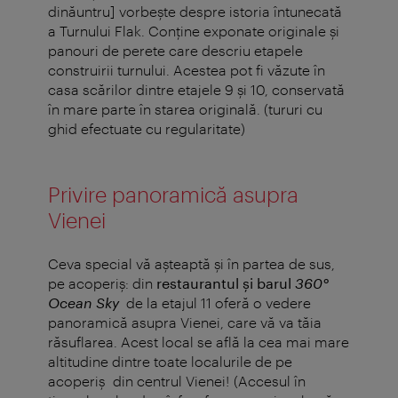
dinăuntru] vorbeşte despre istoria întunecată
a Turnului Flak. Conţine exponate originale şi
panouri de perete care descriu etapele
construirii turnului. Acestea pot fi văzute în
casa scărilor dintre etajele 9 şi 10, conservată
în mare parte în starea originală. (tururi cu
ghid efectuate cu regularitate)
Privire panoramică asupra
Vienei
Ceva special vă aşteaptă şi în partea de sus,
pe acoperiş: din
restaurantul şi barul
360°
Ocean Sky
de la etajul 11 ​​oferă o vedere
panoramică asupra Vienei, care vă va tăia
răsuflarea. Acest local se află la cea mai mare
altitudine dintre toate localurile de pe
acoperiş din centrul Vienei! (Accesul în