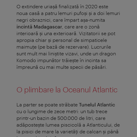
O extindere uriașă finalizată în 2020 este
noua casă a patru lemuri pufoși și a doi lemuri
negri obraznici, care împart așa-numita
incintă Madagascar
, care are o zonă
interioară și una exterioară. Vizitatorii se pot
apropia chiar și personal de simpaticele
maimuțe (pe bază de rezervare). Lucrurile
sunt mult mai liniștite vizavi, unde un dragon
Komodo impunător trăiește în incinta sa
împreună cu mai multe specii de păsări.
O plimbare la Oceanul Atlantic
La parter se poate străbate
Tunelul Atlantic
cu o lungime de zece metri: un tub trece
printr-un bazin de 500.000 de litri, care
adăposteşte lumea piscicolă a Atlanticului, de
la pisici de mare la varietăţi de calcan şi până