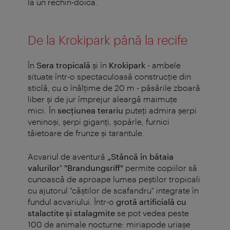
la un rechin-doică.
De la Krokipark până la recife
În
Sera tropicală
şi în
Krokipark
- ambele
situate într-o spectaculoasă construcţie din
sticlă, cu o înălţime de 20 m - păsările zboară
liber şi de jur împrejur aleargă maimuţe
mici. În
secţiunea terariu
puteţi admira şerpi
veninoşi, şerpi giganţi, şopârle, furnici
tăietoare de frunze şi tarantule.
Acvariul de aventură
„Stâncă în bătaia
valurilor
"
"Brandungsriff"
permite copiilor să
cunoască de aproape lumea peștilor tropicali
cu ajutorul "căștilor de scafandru" integrate în
fundul acvariului. Într-o
grotă artificială cu
stalactite şi stalagmite
se pot vedea peste
100 de animale nocturne: miriapode uriaşe