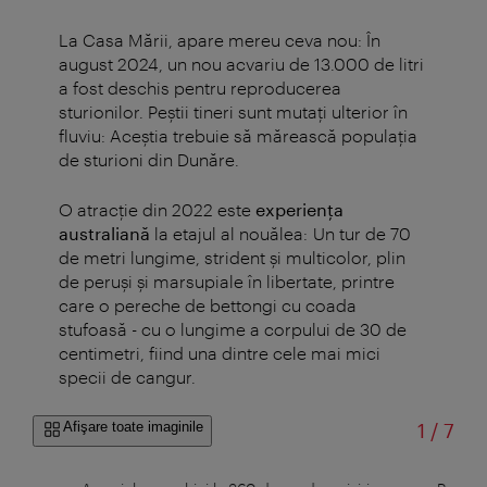
La Casa Mării, apare mereu ceva nou: În
august 2024, un nou acvariu de 13.000 de litri
a fost deschis pentru reproducerea
sturionilor. Peștii tineri sunt mutaţi ulterior în
fluviu: Aceştia trebuie să mărească populaţia
de sturioni din Dunăre.
O atracţie din 2022 este
experienţa
australiană
la etajul al nouălea: Un tur de 70
de metri lungime, strident şi multicolor, plin
de peruşi şi marsupiale în libertate, printre
care o pereche de bettongi cu coada
stufoasă - cu o lungime a corpului de 30 de
centimetri, fiind una dintre cele mai mici
specii de cangur.
din
Afişare toate imaginile
1
/
7