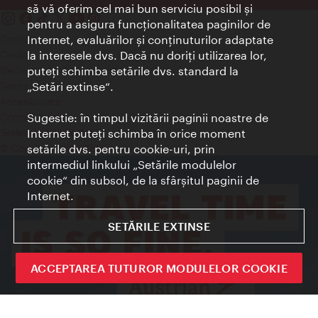
să vă oferim cel mai bun serviciu posibil şi
pentru a asigura funcţionalitatea paginilor de
Internet, evaluărilor şi conţinuturilor adaptate
Contact
la interesele dvs. Dacă nu doriţi utilizarea lor,
Credits
puteţi schimba setările dvs. standard la
Declaraţie privind protecţia datelor
„Setări extinse“.
Terms of Use
Accesibilitate
Sugestie: în timpul vizitării paginii noastre de
Contact presa
Internet puteţi schimba în orice moment
Setări module cookie
setările dvs. pentru cookie-uri, prin
© Copyright Wien Tourismus
intermediul linkului „Setările modulelor
cookie“ din subsol, de la sfârşitul paginii de
Internet.
SETĂRILE EXTINSE
ACCEPTAREA TUTUROR MODULELOR COOKIE