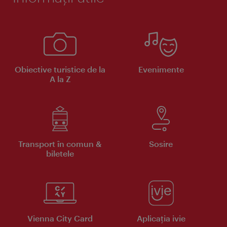
Obiective turistice de la
Evenimente
A la Z
Transport în comun &
Sosire
biletele
Vienna City Card
Aplicaţia ivie