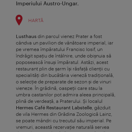
Imperiului Austro-Ungar.
HARTĂ
Lusthaus
din parcul vienez Prater a fost
cândva un pavilion de vânătoare imperial, iar
pe vremea împăratului Francisc Iosif, un
îndrăgit spaţiu de întâlnire, unde obişnuia să
poposească însuşi împăratul. Astăzi, acest
restaurant plin de şarm îşi răsfaţă clienţii cu
specialităţi din bucătăria vieneză tradiţională,
o selecţie de preparate de sezon şi de vinuri
vieneze. În grădină, oaspeţii care stau la
umbra castanilor pot admira aleea principală,
plină de verdeaţă, a Praterului. Şi localul
Hermes Café Restaurant Labstelle
, găzduit
de vila Hermes din Grădina Zoologică Lainz,
se poate mândri cu trecutul său imperial. Pe
vremuri, această rezervaţie naturală servea