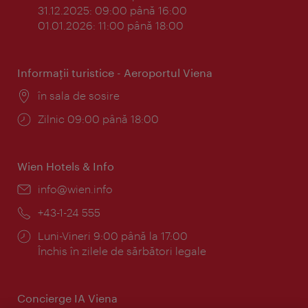
31.12.2025: 09:00 până 16:00
01.01.2026: 11:00 până 18:00
Informaţii turistice - Aeroportul Viena
Locul:
în sala de sosire
Program:
Zilnic 09:00 până 18:00
Wien Hotels & Info
E-
info@wien.info
mail:
Telefon:
+43-1-24 555
Program:
Luni-Vineri 9:00 până la 17:00
Închis în zilele de sărbători legale
Concierge IA Viena