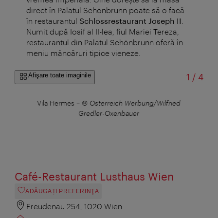
direct în Palatul Schönbrunn poate să o facă
în restaurantul
Schlossrestaurant Joseph II
.
Numit după Iosif al II-lea, fiul Mariei Tereza,
restaurantul din Palatul Schönbrunn oferă în
meniu mâncăruri tipice vieneze.
din
Afişare toate imaginile
1
/
4
Vila Hermes
–
© Österreich Werbung/Wilfried
Ca
Gredler-Oxenbauer
Café-Restaurant Lusthaus Wien
ADĂUGAȚI PREFERINŢA
Freudenau 254, 1020 Wien