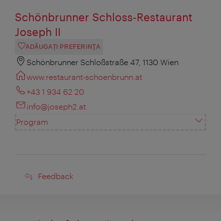
Schönbrunner Schloss-Restaurant
Joseph II
ADĂUGAȚI PREFERINŢA
Schönbrunner Schloßstraße 47, 1130 Wien
www.restaurant-schoenbrunn.at
+43 1 934 62 20
info@joseph2.at
Program
Feedback
Feedback