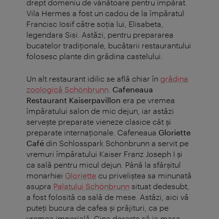
drept domeniu de vânătoare pentru împărat.
Vila Hermes a fost un cadou de la împăratul
Francisc Iosif către soţia lui, Elisabeta,
legendara Sisi. Astăzi, pentru prepararea
bucatelor tradiţionale, bucătarii restaurantului
folosesc plante din grădina castelului.
Un alt restaurant idilic se află chiar în
grădina
zoologică Schönbrunn
.
Cafeneaua
Restaurant Kaiserpavillon
era pe vremea
împăratului salon de mic dejun, iar astăzi
servește preparate vieneze clasice cât și
preparate internaționale. Cafeneaua
Gloriette
Café
din Schlosspark Schönbrunn a servit pe
vremuri împăratului Kaiser Franz Joseph I și
ca sală pentru micul dejun. Până la sfârșitul
monarhiei
Gloriette
cu priveliștea sa minunată
asupra
Palatului Schönbrunn
situat dedesubt,
a fost folosită ca sală de mese. Astăzi, aici vă
puteți bucura de cafea și prăjituri, ca pe
vremea imperială. Cine doreşte să ia masa