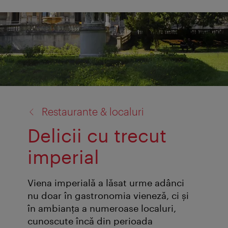
înapoi
Restaurante & localuri
la:
Delicii cu trecut
imperial
Viena imperială a lăsat urme adânci
nu doar în gastronomia vieneză, ci şi
în ambianţa a numeroase localuri,
cunoscute încă din perioada