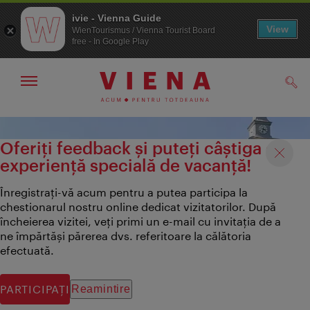
ivie - Vienna Guide
View
WienTourismus / Vienna Tourist Board
free - In Google Play
Arată/ascunde
Căut
navigarea
Către
Către
navigare
texte
Oferiți feedback și puteți câștiga o
experiență specială de vacanță!
Înregistrați-vă acum pentru a putea participa la
chestionarul nostru online dedicat vizitatorilor. După
încheierea vizitei, veți primi un e-mail cu invitația de a
ne împărtăși părerea dvs. referitoare la călătoria
efectuată.
PARTICIPAŢI
Reamintire