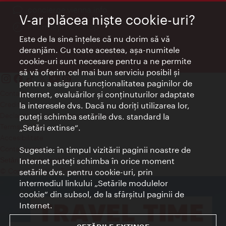
concierge.vienna.info
V-ar plăcea nişte cookie-uri?
Informații non-stop
Este de la sine înţeles că nu dorim să vă
deranjăm. Cu toate acestea, aşa-numitele
cookie-uri sunt necesare pentru a ne permite
să vă oferim cel mai bun serviciu posibil şi
pentru a asigura funcţionalitatea paginilor de
Contact
Internet, evaluărilor şi conţinuturilor adaptate
Credits
la interesele dvs. Dacă nu doriţi utilizarea lor,
Declaraţie privind protecţia datelor
puteţi schimba setările dvs. standard la
Terms of Use
„Setări extinse“.
Accesibilitate
Contact presa
Sugestie: în timpul vizitării paginii noastre de
Internet puteţi schimba în orice moment
Setări module cookie
© Copyright Wien Tourismus
setările dvs. pentru cookie-uri, prin
intermediul linkului „Setările modulelor
cookie“ din subsol, de la sfârşitul paginii de
Internet.