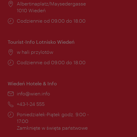
Miejsce:
Albertinaplatz/Maysedergasse
1010 Wiedeń
Godziny
Codziennie od 09.00 do 18.00
otwarcia:
Tourist-Info Lotnisko Wiedeń
Miejsce:
w hali przylotów
Godziny
Codziennie od 09.00 do 18.00
otwarcia:
Wiedeń Hotele & Info
E-
info@wien.info
mail:
Telefon:
+43-1-24 555
Godziny
Poniedziałek-Piątek godz. 9.00 -
otwarcia:
17.00
Zamknięte w święta państwowe