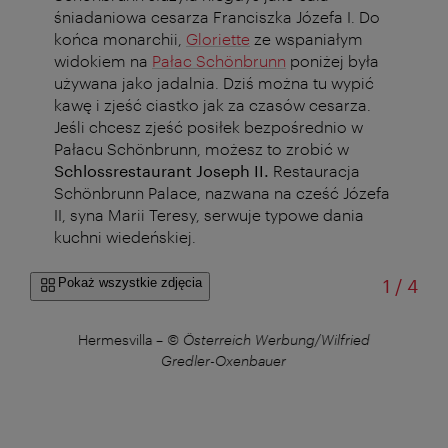
śniadaniowa cesarza Franciszka Józefa I. Do
końca monarchii,
Gloriette
ze wspaniałym
widokiem na
Pałac Schönbrunn
poniżej była
używana jako jadalnia. Dziś można tu wypić
kawę i zjeść ciastko jak za czasów cesarza.
Jeśli chcesz zjeść posiłek bezpośrednio w
Pałacu Schönbrunn, możesz to zrobić w
Schlossrestaurant Joseph II.
Restauracja
Schönbrunn Palace, nazwana na cześć Józefa
II, syna Marii Teresy, serwuje typowe dania
kuchni wiedeńskiej.
od
Pokaż wszystkie zdjęcia
1
/
4
Hermesvilla
–
© Österreich Werbung/Wilfried
Gredler-Oxenbauer