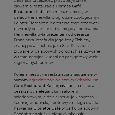
Cesarską przeszłość przywołuje także
kawiarnio-restauracja
Hermes Café
Restaurant Labstelle
mieszcząca się w
pałacu Hermesvilla w ogrodzie zoologicznym
Lainzer Tiergarten. Na terenie tego rezerwatu
przyrody cesarz urządzał niegdyś polowania.
Hermesvilla była prezentem od cesarza
Franciszka Józefa dla jego żony Elżbiety,
znanej powszechnie jako Sisi. Dziś zioła
zrywane w pałacowych ogrodach są używane
w restauracyjnej kuchni do przygotowywania
regionalnych potraw.
Kolejna niezwykła restauracja znajduje się w
samym
ogrodzie zoologicznym Schönbrunn
.
Café Restaurant Kaiserpavillon
za czasów
cesarza była eleganckim salonem
śniadaniowym, a dzisiaj serwuje klasyczną
kuchnię wiedeńską i potrawy z całego świata.
Kawiarnia
Gloriette Café
w parku pałacowym
Schönbrunn służyła niegdyś jako sala