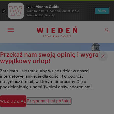
ivie - Vienna Guide
View
WienTourismus / Vienna Tourist Board
free - In Google Play
Pokaż/ukryj
Szuk
nawigację
Przejdź
Przejdź
do
do
Przekaż nam swoją opinię i wygraj
nawigacji
treści
wyjątkowy urlop!
Zarejestruj się teraz, aby wziąć udział w naszej
internetowej ankiecie dla gości. Po podróży
otrzymasz e-mail, w którym poprosimy Cię o
podzielenie się z nami Twoimi doświadczeniami.
WEŹ UDZIAŁ
Przypomnij mi później