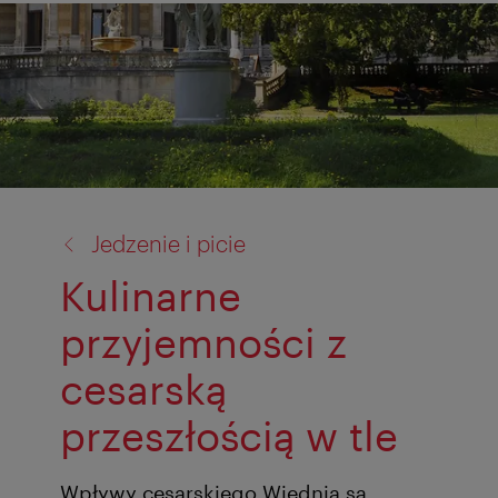
powrót
Jedzenie i picie
do:
Kulinarne
przyjemności z
cesarską
przeszłością w tle
Wpływy cesarskiego Wiednia są