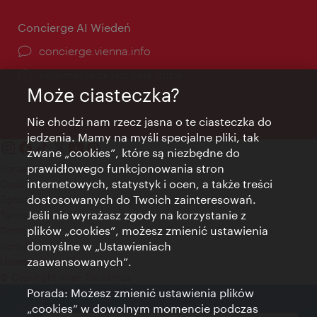
Concierge AI Wiedeń
concierge.vienna.info
Informacje przez całą dobę
Może ciasteczka?
Nie chodzi nam rzecz jasna o te ciasteczka do
jedzenia. Mamy na myśli specjalne pliki, tak
zwane „cookies”, które są niezbędne do
prawidłowego funkcjonowania stron
Kontakt
internetowych, statystyk i ocen, a także treści
Credits
dostosowanych do Twoich zainteresowań.
Zgoda na przetwarzanie danych osobowych
Jeśli nie wyrażasz zgody na korzystanie z
Terms of Use
plików „cookies”, możesz zmienić ustawienia
Dostępność
domyślne w „Ustawieniach
Kontakt prasowy
zaawansowanych”.
Ustawienia cookies
© Copyright Wien Tourismus
Porada: Możesz zmienić ustawienia plików
„cookies” w dowolnym momencie podczas