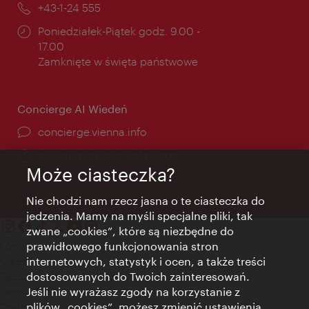
Telefon:
+43-1-24 555
Godziny
Poniedziałek-Piątek godz. 9.00 -
otwarcia:
17.00
Zamknięte w święta państwowe
Concierge AI Wiedeń
concierge.vienna.info
Informacje przez całą dobę
Może ciasteczka?
Nie chodzi nam rzecz jasna o te ciasteczka do
jedzenia. Mamy na myśli specjalne pliki, tak
zwane „cookies”, które są niezbędne do
prawidłowego funkcjonowania stron
Kontakt
internetowych, statystyk i ocen, a także treści
Credits
dostosowanych do Twoich zainteresowań.
Zgoda na przetwarzanie danych osobowych
Jeśli nie wyrażasz zgody na korzystanie z
Terms of Use
plików „cookies”, możesz zmienić ustawienia
Dostępność