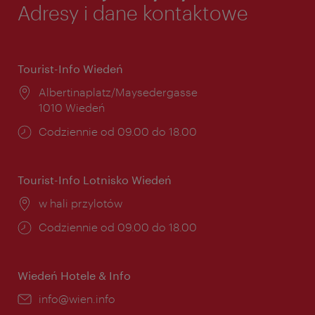
Adresy i dane kontaktowe
Tourist-Info Wiedeń
Miejsce:
Albertinaplatz/Maysedergasse
1010 Wiedeń
Godziny
Codziennie od 09.00 do 18.00
otwarcia:
Tourist-Info Lotnisko Wiedeń
Miejsce:
w hali przylotów
Godziny
Codziennie od 09.00 do 18.00
otwarcia:
Wiedeń Hotele & Info
E-
info@wien.info
mail: