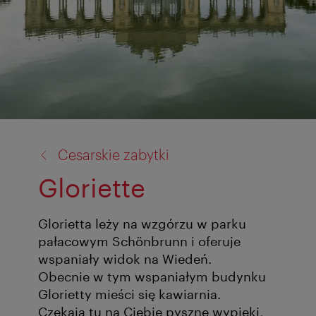
powrót
Cesarskie zabytki
do:
Gloriette
Glorietta leży na wzgórzu w parku
pałacowym Schönbrunn i oferuje
wspaniały widok na Wiedeń.
Obecnie w tym wspaniałym budynku
Glorietty mieści się kawiarnia.
Czekają tu na Ciebie pyszne wypieki,