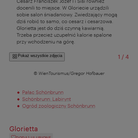
Cesarz Franciszek Józef I i Sisi również
docenili to miejsce. W Gloriecie urządzili
sobie salon śniadaniowy. Zwiedzający mogą
dziś robić to samo, co cesarz i cesarzowa.
Glorietta jest do dziś czynną kawiarnią.
Trzeba przecież uzupełnić kalorie spalone
przy wchodzeniu na górę.
od
Pokaż wszystkie zdjęcia
1
/
4
© WienTourismus/Gregor Hofbauer
Pałac Schönbrunn
Schönbrunn: Labirynt
Ogród zoologiczny Schönbrunn
Glorietta