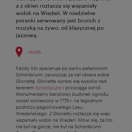
a z okien roztacza się wspaniały
widok na Wiedeń. W niedzielne
poranki serwowany jest brunch z
muzyką na żywo, od klasycznej po
jazzową.
MAPA
Każdy, kto spaceruje po parku pałacowym
Schönbrunn, zazwyczaj za cel obiera sobie
Gloriettę. Glorietta wznosi się wysoko nad
terenem
Schönbrunn
i przyciąga wzrok.
Monumentalny barokowy budynek ogrodu
został wzniesiony w 1775 r. na łagodnym
podnóżu pagórkowatego Lasu
Wiedeńskiego. Z Glorietty roztacza się więc
wspaniały widok na Wiedeń. Mówi się, że kto
nie był na górze, nie był na Schönbrunn.