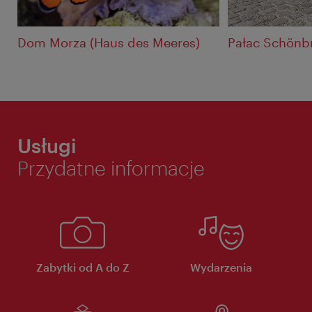
Dom Morza (Haus des Meeres)
Pałac Schönb
Usługi
Przydatne informacje
Zabytki od A do Z
Wydarzenia