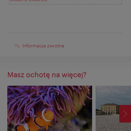
Informacja
Informacja zwrotna
zwrotna
Masz ochotę na więcej?
D
P