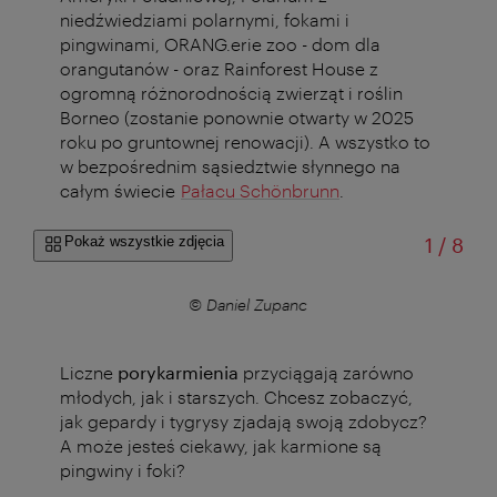
niedźwiedziami polarnymi, fokami i
pingwinami, ORANG.erie zoo - dom dla
orangutanów - oraz Rainforest House z
ogromną różnorodnością zwierząt i roślin
Borneo (zostanie ponownie otwarty w 2025
roku po gruntownej renowacji). A wszystko to
w bezpośrednim sąsiedztwie słynnego na
całym świecie
Pałacu Schönbrunn
.
od
Pokaż wszystkie zdjęcia
1
/
8
© Daniel Zupanc
Liczne
porykarmienia
przyciągają zarówno
młodych, jak i starszych. Chcesz zobaczyć,
jak gepardy i tygrysy zjadają swoją zdobycz?
A może jesteś ciekawy, jak karmione są
pingwiny i foki?