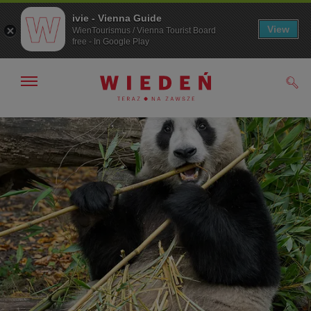
ivie - Vienna Guide
View
WienTourismus / Vienna Tourist Board
free - In Google Play
Pokaż/ukryj
Szuk
nawigację
Przejdź
Przejdź
do
do
nawigacji
treści