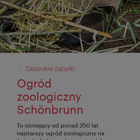
powrót
Cesarskie zabytki
do:
Ogród
zoologiczny
Schönbrunn
To istniejący od ponad 250 lat
najstarszy ogród zoologiczny na