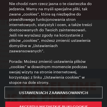
Nie chodzi nam rzecz jasna o te ciasteczka do
jedzenia. Mamy na myśli specjalne pliki, tak
zwane „cookies”, które są niezbędne do
prawidłowego funkcjonowania stron
internetowych, statystyk i ocen, a także treści
Kontakt
dostosowanych do Twoich zainteresowań.
Credits
Jeśli nie wyrażasz zgody na korzystanie z
Zgoda na przetwarzanie danych osobowych
plików „cookies”, możesz zmienić ustawienia
Terms of Use
domyślne w „Ustawieniach
Dostępność
zaawansowanych”.
Kontakt prasowy
Porada: Możesz zmienić ustawienia plików
Ustawienia cookies
© Copyright Wien Tourismus
„cookies” w dowolnym momencie podczas
swojej wizyty na stronie internetowej,
korzystając z linku „Ustawienia cookies” w
stopce na dole strony.
USTAWIENIACH ZAAWANSOWANYCH
AKCEPTUJ WSZYSTKIE PLIKI COOKIE