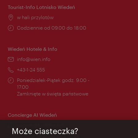
Tourist-Info Lotnisko Wiedeń
Miejsce:
w hali przylotów
Godziny
Codziennie od 09.00 do 18.00
otwarcia:
Wiedeń Hotele & Info
E-
info@wien.info
mail:
Telefon:
+43-1-24 555
Godziny
Poniedziałek-Piątek godz. 9.00 -
otwarcia:
17.00
Zamknięte w święta państwowe
Concierge AI Wiedeń
concierge.vienna.info
Może ciasteczka?
Informacje przez całą dobę