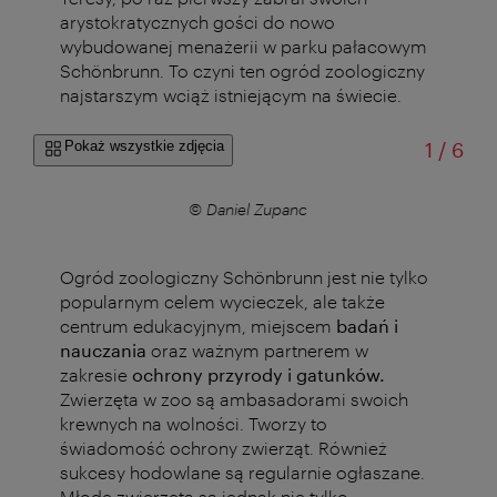
arystokratycznych gości do nowo
wybudowanej menażerii w parku pałacowym
Schönbrunn. To czyni ten ogród zoologiczny
najstarszym wciąż istniejącym na świecie.
od
Pokaż wszystkie zdjęcia
1
/
6
© Daniel Zupanc
Ogród zoologiczny Schönbrunn jest nie tylko
popularnym celem wycieczek, ale także
centrum edukacyjnym, miejscem
badań i
nauczania
oraz ważnym partnerem w
zakresie
ochrony przyrody i gatunków.
Zwierzęta w zoo są ambasadorami swoich
krewnych na wolności. Tworzy to
świadomość ochrony zwierząt. Również
sukcesy hodowlane są regularnie ogłaszane.
Młode zwierzęta są jednak nie tylko