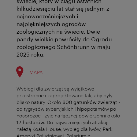
świecie, który w ciągu ostatnich
kilkudziesięciu lat stał się jednym z
najnowocześniejszych i
najpiękniejszych ogrodów
zoologicznych na świecie. Dwie
pandy wielkie powróciły do Ogrodu
zoologicznego Schönbrunn w maju
2025 roku.
MAPA
Wybiegi dla zwierząt są wyjątkowo
przestronne i zaprojektowane tak, aby były
blisko natury. Około
600 gatunków zwierząt
-
od tygrysów syberyjskich i hipopotamów po
nosorożce - żyje na łącznej powierzchni około
17 hektarów.
Do najważniejszych atrakcji
należą Koala House, wybieg dla lwów, Park
Ameryki Południowej, Polarium z