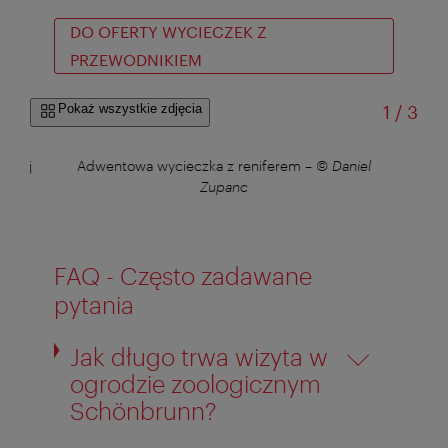
DO OFERTY WYCIECZEK Z
PRZEWODNIKIEM
od
Pokaż wszystkie zdjęcia
1
/
3
towej
Adwentowa wycieczka z reniferem
–
© Daniel
Ad
panc
Zupanc
FAQ - Często zadawane
pytania
Jak długo trwa wizyta w
ogrodzie zoologicznym
Schönbrunn?