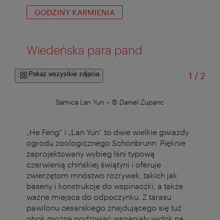
GODZINY KARMIENIA
Wiedeńska para pand
od
Pokaż wszystkie zdjęcia
1
/
2
c
Samica Lan Yun
–
© Daniel Zupanc
„He Feng” i „Lan Yun” to dwie wielkie gwiazdy
ogrodu zoologicznego Schönbrunn. Pięknie
zaprojektowany wybieg lśni typową
czerwienią chińskiej świątyni i oferuje
zwierzętom mnóstwo rozrywek, takich jak
baseny i konstrukcje do wspinaczki, a także
ważne miejsca do odpoczynku. Z tarasu
pawilonu cesarskiego znajdującego się tuż
obok można podziwiać wspaniały widok na