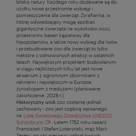
blisko natury. Każdego roku dodawane są do
użytku nowe przestronne wybiegi i
pomieszczenia dla zwierząt: Żyrafiarnia, w
której odwiedzający mogą spotkać
gigantyczne zwierzęta na wysokości oczu,
przestronny basen kąpielowy dla
hipopotamów, a także nowy wybieg dla lwów
i przebudowane zoo dla zwierząt to tylko
niektóre z odnowionych atrakcji w ostatnich
latach. Największym projektem budowlanym
w ciągu najbliższych kilku lat jest nowe
akwarium z ogromnym zbiornikiem z
rekinami i największym w Europie
żyroskopem z meduzami (planowane
zakończenie: 2028 r.).
Historyczny urok
zoo zostanie jednak
zachowany - zoo jest częścią wpisanego
na
Listę Światowego Dziedzictwa UNESCO
Schönbrunn
. Latem 1752 roku cesarz
Franciszek I Stefan Lotaryński, mąż Marii
Teresy, po raz pierwszy zabrał swoich