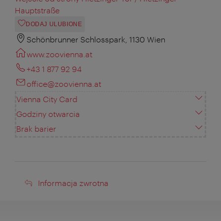
Hauptstraße
DODAJ ULUBIONE
Schönbrunner Schlosspark, 1130 Wien
www.zoovienna.at
+43 1 877 92 94
office@zoovienna.at
Vienna City Card
Godziny otwarcia
Brak barier
Informacja
Informacja zwrotna
zwrotna