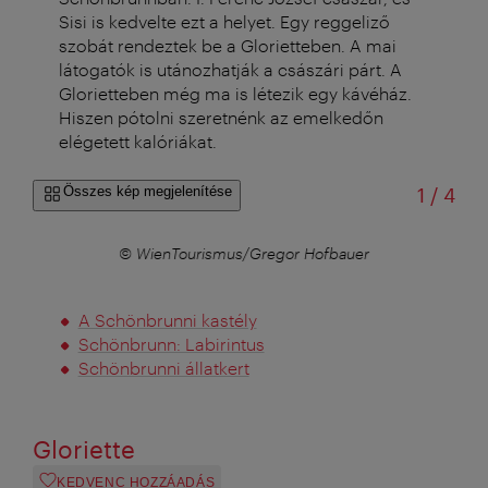
Sisi is kedvelte ezt a helyet. Egy reggeliző
szobát rendeztek be a Glorietteben. A mai
látogatók is utánozhatják a császári párt. A
Glorietteben még ma is létezik egy kávéház.
Hiszen pótolni szeretnénk az emelkedőn
elégetett kalóriákat.
/
Összes kép megjelenítése
1
/
4
© WienTourismus/Gregor Hofbauer
A Schönbrunni kastély
Schönbrunn: Labirintus
Schönbrunni állatkert
Gloriette
KEDVENC HOZZÁADÁS