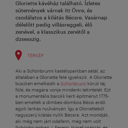
Gloriette kávéház található. Ízletes
sütemények várnak itt Önre, és
csodálatos a kilátás Bécsre. Vasárnap
délelőtt pedig villásreggeli, élő
zenével, a klasszikus zenétől a
dzsesszig.
TÉRKÉP
Aki a Schönbrunni kastélyparkban sétál, az
általában a Gloriette felé igyekszik. A Gloriette
büszkén emelkedik a
Schönbrunn
körüli táj
fölé, és magára vonja mindenki tekintetét. Ezt
a monumentális barokk kerti építményt 1775-
ben emelték a dimbes-dombos Bécsi erdő
egyik lankás nyúlványán. Így a Glorietteből
nagyszerű kilátás nyílik Bécsre. Azt mondják,
aki még nem járt odafenn, még nem volt
Schönbrunnban. I. Ferenc József császár, és