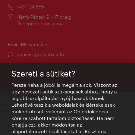
mail:
Telefon:
+43-1-24 555
Nyitva
Hétfő-Péntek 9 – 17 óráig
tartás:
Ünnepnapokon zárva
Bécsi MI-konciérz
concierge.vienna.info
Információk éjjel-nappal
Szereti a sütiket?
Persze néha a jóból is megárt a sok. Viszont az
úgy nevezett sütik szükségesek ahhoz, hogy a
legjobb szolgáltatást nyújthassuk Önnek.
Kapcsolat
Lehetővé teszik a weboldalak és kiértékelések
Credits
működtetését, valamint az Ön érdeklődési
Adatvédelmi nyilatkozat
köreire szabott tartalom biztosítását. Ha nem
Terms of Use
óhajtja ezt, akkor módosítsa az
Megközelíthetőség
alapértelmezett beállításokat a „Részletes