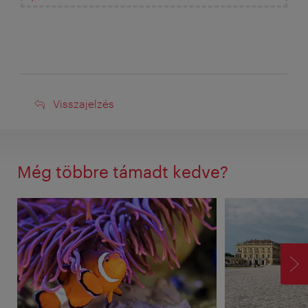
Visszajelzés
Visszajelzés
Még többre támadt kedve?
TO