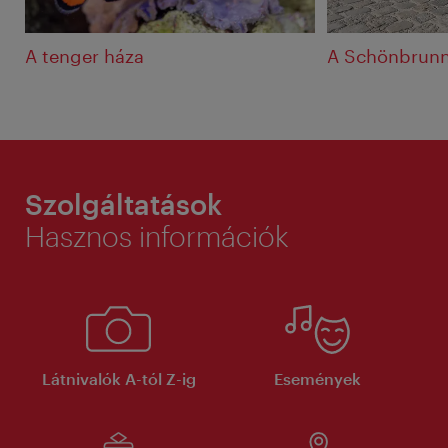
A tenger háza
A Schönbrunni
Szolgáltatások
Hasznos információk
Látnivalók A-tól Z-ig
Események