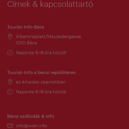
Címek & kapcsolattartó
Tourist-Info Bécs
Helyszín:
Albertinaplatz/Maysedergasse
1010 Bécs
Nyitva
Naponta 9-18 óra között
tartás:
Tourist-Info a bécsi repülőtéren
Helyszín:
az érkezési csarnokban
Nyitva
Naponta 9-18 óra között
tartás:
Bécsi szállodák & infó
E-
info@wien.info